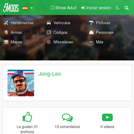
Show Adult
Iniciar sesión
Herramientas
Vehículos
Pinturas
Armas
Códigos
Personaje
Mapas
Misceláneo
Más
Jong-Leo
Le gustan 31
13 comentarios
0 vídeos
archivos