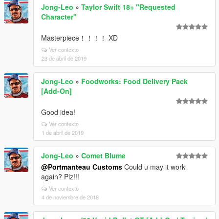
Jong-Leo
»
Taylor Swift 18+ "Requested
Character"
Masterpiece！！！！ XD
Ver contexto
23 de abril de 2019
Jong-Leo
»
Foodworks: Food Delivery Pack
[Add-On]
Good idea!
Ver contexto
1 de abril de 2019
Jong-Leo
»
Comet Blume
@Portmanteau Customs
Could u may it work
again? Plz!!!
Ver contexto
4 de noviembre de 2018