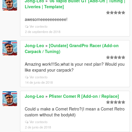
Jong-Leo
»
'06 Vapid Bullet GT [Add-On | Tuning |
Liveries | Template]
awesomeeeeeeeeeee!
Ver contexto
2 de septiembre de 2018
Jong-Leo
»
[Outdate] GrandPro Racer (Add-on
Carpack / Tuning)
Amazing work!!!So,what is your next plan? Would you
like expand your carpack?
Ver contexto
14 de junio de 2018
Jong-Leo
»
Pfister Comet R [Add-on / Replace]
Could u make a Comet Retro?(I mean a Comet Retro
custom without the bodykit)
Ver contexto
2 de junio de 2018