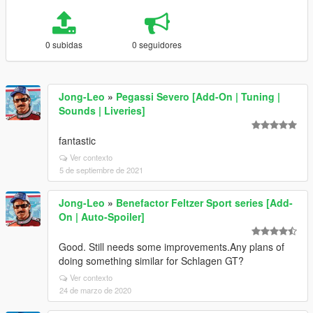
0 subidas
0 seguidores
Jong-Leo
»
Pegassi Severo [Add-On | Tuning |
Sounds | Liveries]
fantastic
Ver contexto
5 de septiembre de 2021
Jong-Leo
»
Benefactor Feltzer Sport series [Add-
On | Auto-Spoiler]
Good. Still needs some improvements.Any plans of
doing something similar for Schlagen GT?
Ver contexto
24 de marzo de 2020