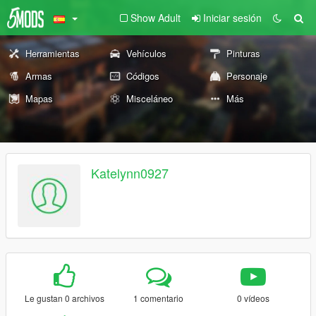
Show Adult
Iniciar sesión
Herramientas
Vehículos
Pinturas
Armas
Códigos
Personaje
Mapas
Misceláneo
Más
Katelynn0927
Le gustan 0 archivos
1 comentario
0 vídeos