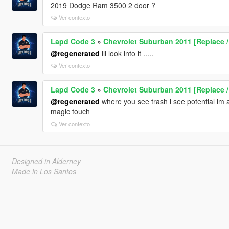
2019 Dodge Ram 3500 2 door ?
Ver contexto
Lapd Code 3
»
Chevrolet Suburban 2011 [Replace /
@regenerated
ill look into it .....
Ver contexto
Lapd Code 3
»
Chevrolet Suburban 2011 [Replace /
@regenerated
where you see trash i see potential im a
magic touch
Ver contexto
Designed in Alderney
Made in Los Santos