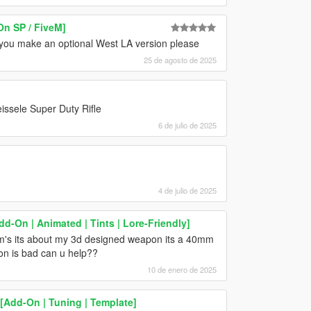
n SP / FiveM]
 you make an optional West LA version please
25 de agosto de 2025
ssele Super Duty Rifle
6 de julio de 2025
4 de julio de 2025
-On | Animated | Tints | Lore-Friendly]
dm's its about my 3d designed weapon its a 40mm
ion is bad can u help??
10 de enero de 2025
[Add-On | Tuning | Template]