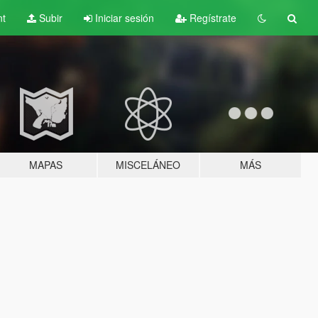
nt
Subir
Iniciar sesión
Regístrate
MAPAS
MISCELÁNEO
MÁS