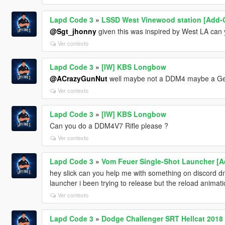
Lapd Code 3
»
LSSD West Vinewood station [Add-O
@Sgt_jhonny
given this was inspired by West LA can
Ver contexto
Lapd Code 3
»
[IW] KBS Longbow
@ACrazyGunNut
well maybe not a DDM4 maybe a Gei
Ver contexto
Lapd Code 3
»
[IW] KBS Longbow
Can you do a DDM4V7 Rifle please ?
Ver contexto
Lapd Code 3
»
Vom Feuer Single-Shot Launcher [Add
hey slick can you help me with something on discord 
launcher i been trying to release but the reload animat
Ver contexto
Lapd Code 3
»
Dodge Challenger SRT Hellcat 2018 