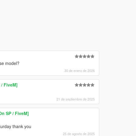
ase model?
30 de enero de 2026
/ FiveM]
21 de septiembre de 2025
n SP / FiveM]
turday thank you
25 de agosto de 2025