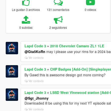
Le gustan 3 archivos
131 comentarios
0 vídeos
0 subidas
2 seguidores
Lapd Code 3
»
2018 Chevrolet Camaro ZL1 1LE
@Gta5KoRn
may i please use your rims for a 2024 b
Ver contexto
Lapd Code 3
»
CHP Badges [Add-On] [Singleplayer 
By Gawd this is awesome design got more coming?
Ver contexto
Lapd Code 3
»
LSSD West Vinewood station [Add-O
@Sgt_Jhonny
Downloaded ill be using this for my next YT episode sa
Ver contexto