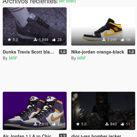
Archivos recientes
(Ver todo)
5.0
1.949
28
3.390
19
Dunks Travis Scott black-white
Nike-jordan orange-black
1.0
1.0
By
MRF
By
MRF
2.810
32
5.0
843
11
Air Jordan 1 LA to Chicago 2019
dior t-rex bomber jacket
1.2