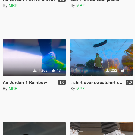
By
MRF
By
MRF
1.202
13
222
1
Air Jordan 1 Rainbow
t-shirt over sweatshirt retexture
1.0
1.0
By
MRF
By
MRF