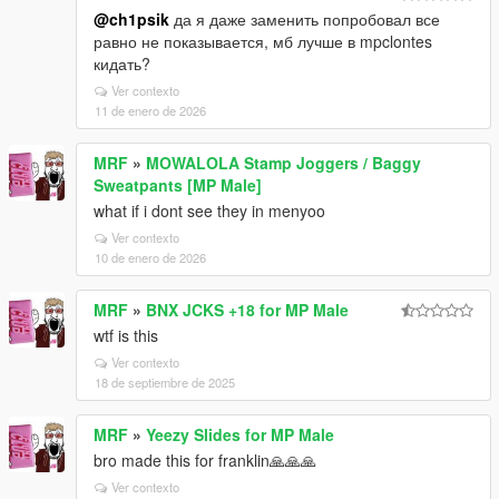
@ch1psik
да я даже заменить попробовал все
равно не показывается, мб лучше в mpclontes
кидать?
Ver contexto
11 de enero de 2026
MRF
»
MOWALOLA Stamp Joggers / Baggy
Sweatpants [MP Male]
what if i dont see they in menyoo
Ver contexto
10 de enero de 2026
MRF
»
BNX JCKS +18 for MP Male
wtf is this
Ver contexto
18 de septiembre de 2025
MRF
»
Yeezy Slides for MP Male
bro made this for franklin🙏🙏🙏
Ver contexto