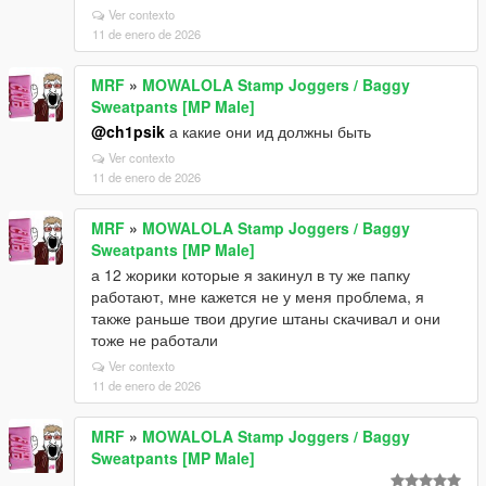
Ver contexto
11 de enero de 2026
MRF
»
MOWALOLA Stamp Joggers / Baggy
Sweatpants [MP Male]
@ch1psik
а какие они ид должны быть
Ver contexto
11 de enero de 2026
MRF
»
MOWALOLA Stamp Joggers / Baggy
Sweatpants [MP Male]
а 12 жорики которые я закинул в ту же папку
работают, мне кажется не у меня проблема, я
также раньше твои другие штаны скачивал и они
тоже не работали
Ver contexto
11 de enero de 2026
MRF
»
MOWALOLA Stamp Joggers / Baggy
Sweatpants [MP Male]