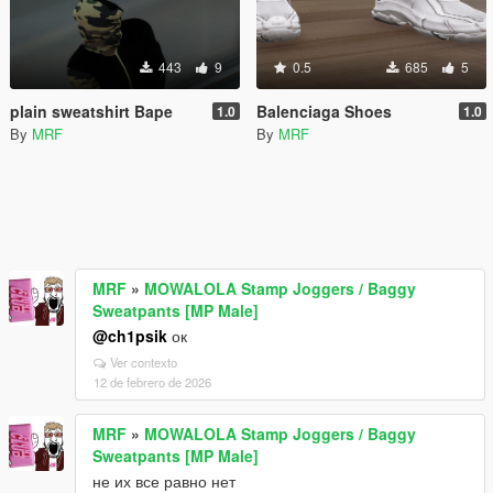
443
9
0.5
685
5
plain sweatshirt Bape
Balenciaga Shoes
1.0
1.0
By
MRF
By
MRF
MRF
»
MOWALOLA Stamp Joggers / Baggy
Sweatpants [MP Male]
@ch1psik
ок
Ver contexto
12 de febrero de 2026
MRF
»
MOWALOLA Stamp Joggers / Baggy
Sweatpants [MP Male]
не их все равно нет