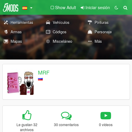
Show Adult
Iniciar sesión
Herramientas
Vehículos
Pinturas
Armas
Códigos
Personaje
Mapas
Misceláneo
Más
MRF
Le gustan 32
30 comentarios
0 vídeos
archivos