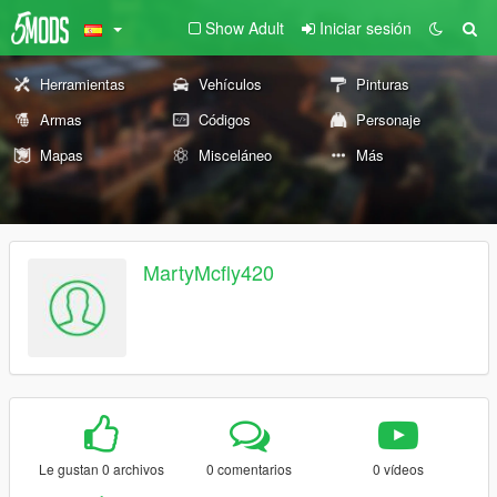
Show Adult
Iniciar sesión
Herramientas
Vehículos
Pinturas
Armas
Códigos
Personaje
Mapas
Misceláneo
Más
MartyMcfly420
Le gustan 0 archivos
0 comentarios
0 vídeos