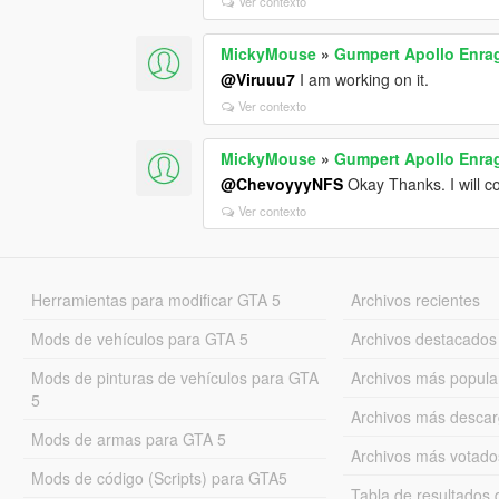
Ver contexto
MickyMouse
»
Gumpert Apollo Enra
@Viruuu7
I am working on it.
Ver contexto
MickyMouse
»
Gumpert Apollo Enra
@ChevoyyyNFS
Okay Thanks. I will co
Ver contexto
Herramientas para modificar GTA 5
Archivos recientes
Mods de vehículos para GTA 5
Archivos destacados
Mods de pinturas de vehículos para GTA
Archivos más popula
5
Archivos más desca
Mods de armas para GTA 5
Archivos más votado
Mods de código (Scripts) para GTA5
Tabla de resultado