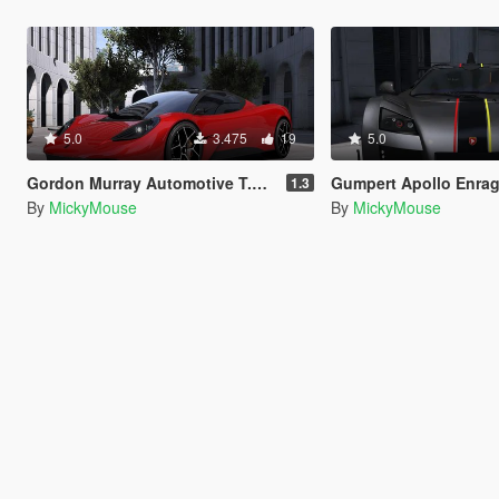
5.0
3.475
19
5.0
Gordon Murray Automotive T.50 2025 (McLaren F1 successor) [Add-On]
Gumpert Apollo Enraged
1.3
By
MickyMouse
By
MickyMouse