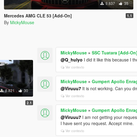
9.637
35
Mercedes AMG CLE 53 [Add-On]
1.1
By
MickyMouse
MickyMouse
»
SSC Tuatara [Add-On
@Q_hulyo
I did it like this because I 
Ver contexto
MickyMouse
»
Gumpert Apollo Enra
@Viruuu7
It is not working. Can you 
6.821
30
Ver contexto
2.1
MickyMouse
»
Gumpert Apollo Enra
@Viruuu7
I am not getting your reques
I have sent you request. Accept mine.
Ver contexto