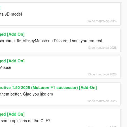
]
 its 3D model
14 de marzo de 2026
ged [Add On]
username. Its MickeyMouse on Discord. I sent you request.
13 de marzo de 2026
ged [Add On]
yMouse
13 de marzo de 2026
otive T.50 2025 (McLaren F1 successor) [Add-On]
 them better. Glad you like em
12 de marzo de 2026
ged [Add On]
d some opinions on the CLE?