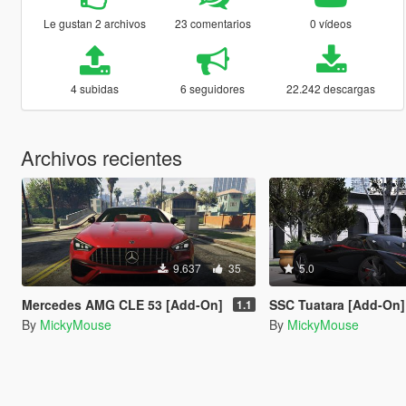
Le gustan 2 archivos
23 comentarios
0 vídeos
4 subidas
6 seguidores
22.242 descargas
Archivos recientes
9.637
35
5.0
Mercedes AMG CLE 53 [Add-On]
SSC Tuatara [Add-On]
1.1
By
MickyMouse
By
MickyMouse