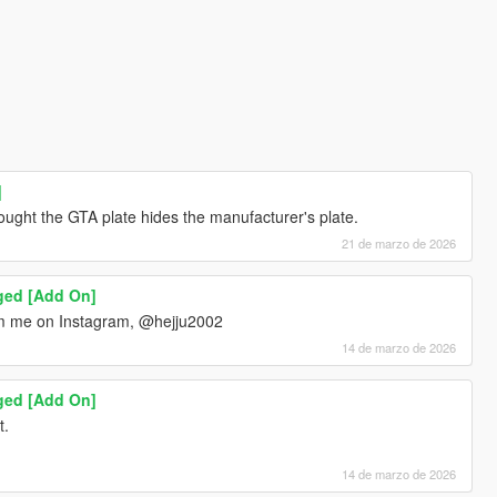
]
thought the GTA plate hides the manufacturer's plate.
21 de marzo de 2026
ged [Add On]
dm me on Instagram, @hejju2002
14 de marzo de 2026
ged [Add On]
t.
14 de marzo de 2026