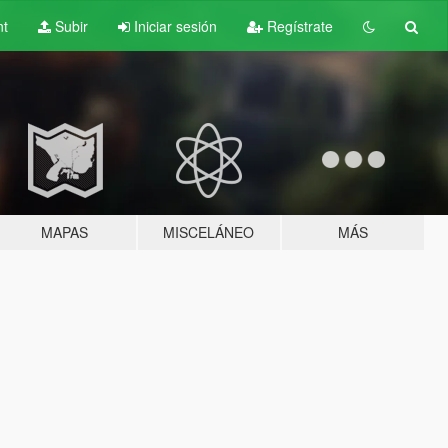
nt
Subir
Iniciar sesión
Regístrate
MAPAS
MISCELÁNEO
MÁS