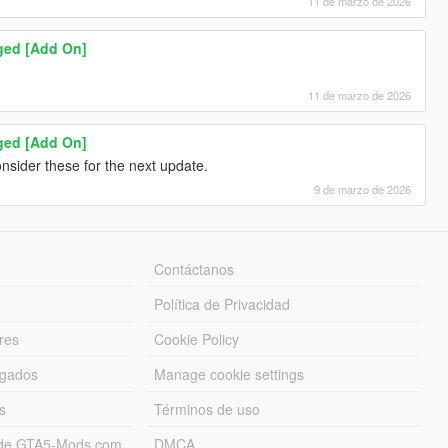
11 de marzo de 2026
ged [Add On]
11 de marzo de 2026
ged [Add On]
nsider these for the next update.
9 de marzo de 2026
Contáctanos
Política de Privacidad
res
Cookie Policy
rgados
Manage cookie settings
s
Términos de uso
s de GTA5-Mods.com
DMCA