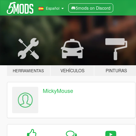
5mods on Discord
Español
VEHÍCULOS
PINTURAS
HERRAMIENTAS
MickyMouse