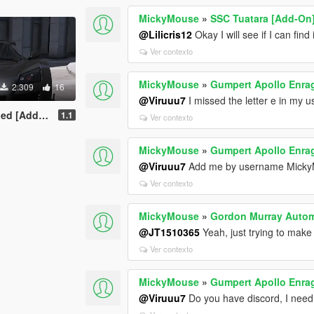
MickyMouse
»
SSC Tuatara [Add-On
@Lilicris12
Okay I will see if I can find
Ver contexto
MickyMouse
»
Gumpert Apollo Enra
2.309
16
@Viruuu7
I missed the letter e in my 
 [Add On]
1.1
Ver contexto
MickyMouse
»
Gumpert Apollo Enra
@Viruuu7
Add me by username Mick
Ver contexto
MickyMouse
»
Gordon Murray Autom
@JT1510365
Yeah, just trying to make
Ver contexto
MickyMouse
»
Gumpert Apollo Enra
@Viruuu7
Do you have discord, I nee