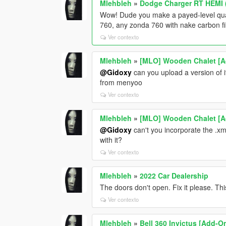
Mlehbleh
»
Dodge Charger RT HEMI 
Wow! Dude you make a payed-level quali
760, any zonda 760 with nake carbon f
Ver contexto
Mlehbleh
»
[MLO] Wooden Chalet [A
@Gidoxy
can you upload a version of i
from menyoo
Ver contexto
Mlehbleh
»
[MLO] Wooden Chalet [A
@Gidoxy
can't you incorporate the .xm
with it?
Ver contexto
Mlehbleh
»
2022 Car Dealership
The doors don't open. Fix it please. T
Ver contexto
Mlehbleh
»
Bell 360 Invictus [Add-O