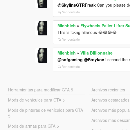
@SkylineGTRFreak
Can you please do 
Ver contexto
Mlehbleh
»
Flywheels Pallet Lifter S
This is fckng hilarious 😂😂😂😂
Ver contexto
Mlehbleh
»
Villa Billionnaire
@sofgaming
@Stoykov
i second the 
Ver contexto
Herramientas para modificar GTA 5
Archivos recientes
Mods de vehículos para GTA 5
Archivos destacados
Mods de pinturas de vehículos para GTA
Archivos más popula
5
Archivos más desca
Mods de armas para GTA 5