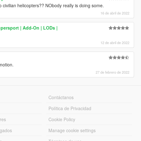
civilian helicopters?? NObody really is doing some.
16 de abril de 2022
upersport | Add-On | LODs |
12 de abril de 2022
motion.
27 de febrero de 2022
Contáctanos
Política de Privacidad
res
Cookie Policy
rgados
Manage cookie settings