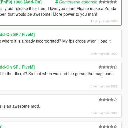
(FnF9) 1966 [Add-On]
Comentario adherido
ty but release it for free! I love you man! Please make a Zonda
iber, that would be awesome! More power to you man!
11 de junio de 2022
dd-On SP / FiveM]
t where it is already incorporated? My fps drops when i load it
12 de mayo de 2022
dd-On SP / FiveM]
l to the dlc.rpf? So that when we load the game, the map loads
11 de mayo de 2022
his is an awesome mod.
1 de mayo de 2022
n]