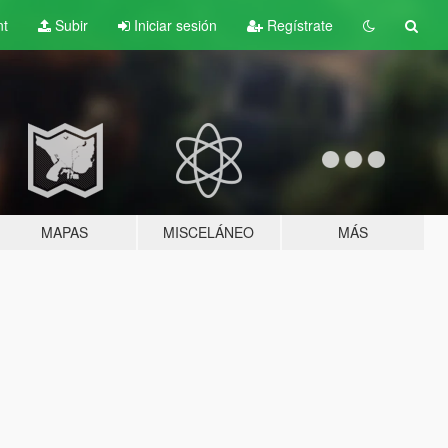
nt
Subir
Iniciar sesión
Regístrate
MAPAS
MISCELÁNEO
MÁS