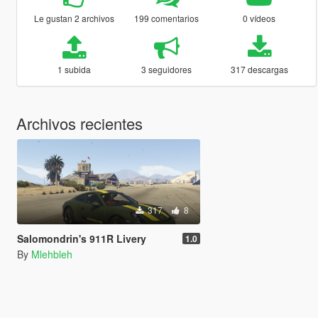
Le gustan 2 archivos
199 comentarios
0 vídeos
1 subida
3 seguidores
317 descargas
Archivos recientes
317
8
Salomondrin's 911R Livery
1.0
By
Mlehbleh