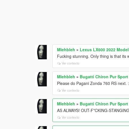
Mlehbleh
»
Lexus LX600 2022 Modell
Fucking stunning. Only thing is that its
Ver contexto
Mlehbleh
»
Bugatti Chiron Pur Sport
Please do Pagani Zonda 760 RS next. :
Ver contexto
Mlehbleh
»
Bugatti Chiron Pur Sport
AS ALWAYS! OUT-F*CKING-STANGING 
Ver contexto