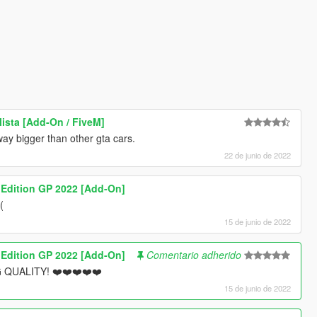
ista [Add-On / FiveM]
 way bigger than other gta cars.
22 de junio de 2022
 Edition GP 2022 [Add-On]
(
15 de junio de 2022
 Edition GP 2022 [Add-On]
Comentario adherido
QUALITY! ❤️❤️❤️❤️❤️
15 de junio de 2022