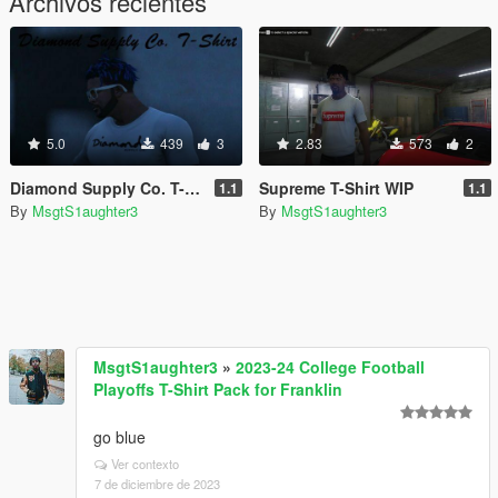
Archivos recientes
5.0
439
3
2.83
573
2
Diamond Supply Co. T-Shirt
Supreme T-Shirt WIP
1.1
1.1
By
MsgtS1aughter3
By
MsgtS1aughter3
MsgtS1aughter3
»
2023-24 College Football
Playoffs T-Shirt Pack for Franklin
go blue
Ver contexto
7 de diciembre de 2023