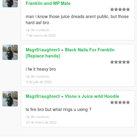
Franklin and MP Male
man i know those juice dreads arent public, but those
hard asf bro
Ver contexto
7 de marzo de 2023
MsgtS1aughter3
»
Black Nails For Franklin
[Replace hands]
i fw it heavy bro
Ver contexto
5 de julio de 2022
MsgtS1aughter3
»
Vlone x Juice wrld Hoodie
ts fire bro but what rings u using ?
Ver contexto
22 de enero de 2022