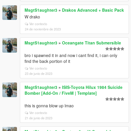
MsgtS1aughter3
»
Drakos Advanced + Basic Pack
W drako
Ver contexto
24 de noviembre de 2023
MsgtS1aughter3
»
Oceangate Titan Submersible
bro i spawned it in and now i cant find it, i can only
find the back portion of it
Ver contexto
23 de junio de 2023
MsgtS1aughter3
»
ISIS-Toyota Hilux 1984 Suicide
Bomber [Add-On / FiveM | Template]
this is gonna blow up lmao
Ver contexto
21 de junio de 2023