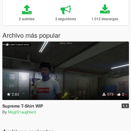
2 subidas
3 seguidores
1.012 descargas
Archivo más popular
2.83
573
2
Supreme T-Shirt WIP
1.1
By
MsgtS1aughter3