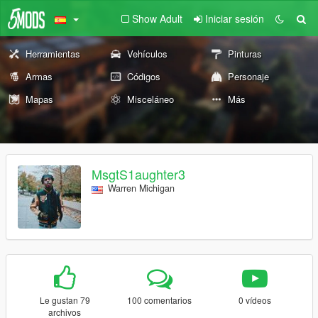
Show Adult
Iniciar sesión
Herramientas
Vehículos
Pinturas
Armas
Códigos
Personaje
Mapas
Misceláneo
Más
MsgtS1aughter3
Warren Michigan
Le gustan 79
100 comentarios
0 vídeos
archivos