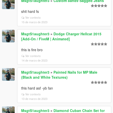
MsgtS1aughter3
»
Custom 8and9 Sagged Jeans
shit hard fs
Ver contexto
15 de marzo de 2023
MsgtS1aughter3
»
Dodge Charger Hellcat 2015
[Add-On / FiveM | Animated]
this is fire bro
Ver contexto
14 de marzo de 2023
MsgtS1aughter3
»
Painted Nails for MP Male
(Black and White Textures)
this hard asf -yb fan
Ver contexto
13 de marzo de 2023
MsgtS1aughter3
»
Diamond Cuban Chain Set for