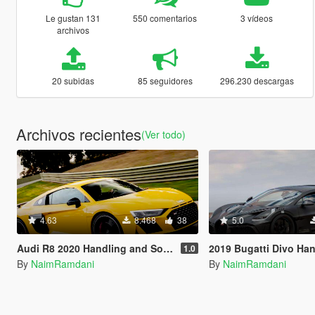
Le gustan 131
550 comentarios
3 vídeos
archivos
20 subidas
85 seguidores
296.230 descargas
Archivos recientes
(Ver todo)
4.63
8.468
38
5.0
Audi R8 2020 Handling and Sounds
2019 Bugatti Divo Handling
1.0
By
NaimRamdani
By
NaimRamdani