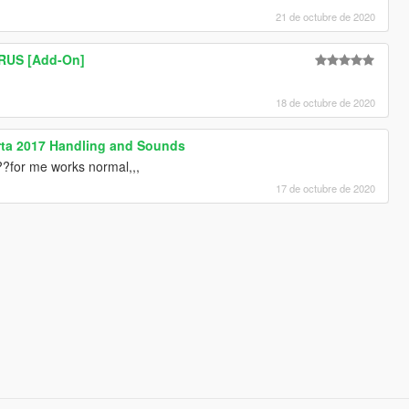
21 de octubre de 2020
URUS [Add-On]
18 de octubre de 2020
perta 2017 Handling and Sounds
???for me works normal,,,
17 de octubre de 2020