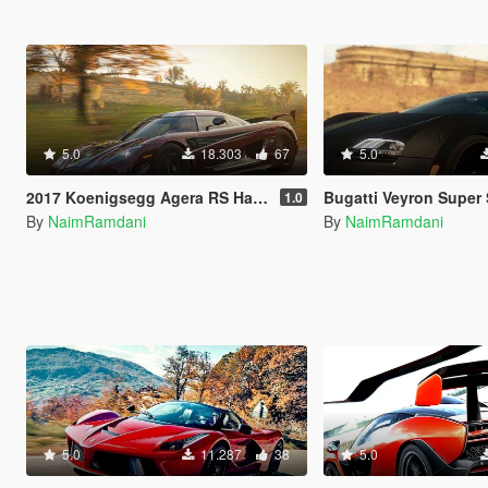
5.0
18.303
67
5.0
2017 Koenigsegg Agera RS Handling and Sounds
Bugatti Veyron Super Sport Handli
1.0
By
NaimRamdani
By
NaimRamdani
5.0
11.287
38
5.0