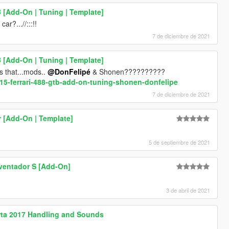
B [Add-On | Tuning | Template]
?...//:::!!
7 de diciembre de 2021
B [Add-On | Tuning | Template]
s that...mods..
@DonFelipé
& Shonen??????????
015-ferrari-488-gtb-add-on-tuning-shonen-donfelipe
7 de diciembre de 2021
 [Add-On | Template]
5 de septiembre de 2021
ventador S [Add-On]
3 de abril de 2021
perta 2017 Handling and Sounds