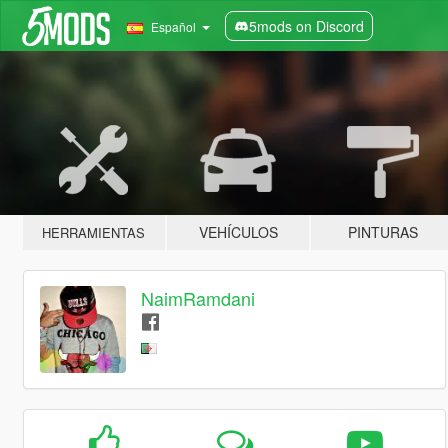
5mods on Discord
Español
VEHÍCULOS
PINTURAS
HERRAMIENTAS
NaimRamdani