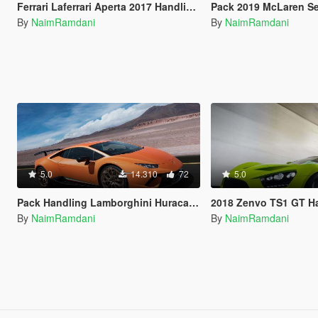
Ferrari Laferrari Aperta 2017 Handling and Sounds
Pack 2019 McLaren Senna Handl
By
NaimRamdani
By
NaimRamdani
5.0
14.310
72
5.0
Pack Handling Lamborghini Huracan Performante Top Speed
2018 Zenvo TS1 GT Handling 
By
NaimRamdani
By
NaimRamdani