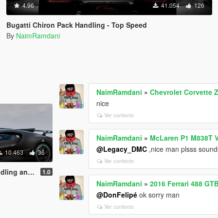
4.96
41.054
126
Bugatti Chiron Pack Handling - Top Speed
By
NaimRamdani
NaimRamdani
»
Chevrolet Corvette
nice
Ver contexto
NaimRamdani
»
McLaren P1 M838T V
@Legacy_DMC
,nice man plsss sound
10.463
36
Ver contexto
 and Sounds
1.0
NaimRamdani
»
2016 Ferrari 488 GT
@DonFelipé
ok sorry man
Ver contexto