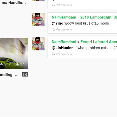
ing and Sounds 1.4
Ver contexto
NaimRamdani
»
2018 Lamborghini 
@Ying
woow best urus gta5 mods
Ver contexto
NaimRamdani
»
Ferrari Laferrari A
@LinHuaien
if what problem exists...
Ver contexto
5.123
37
- top speed
1.0