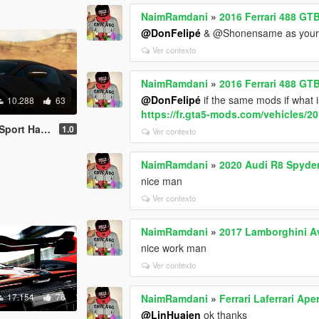
NaimRamdani
»
2016 Ferrari 488 GT
@DonFelipé
& @Shonensame as your car
Ver contexto
NaimRamdani
»
2016 Ferrari 488 GT
@DonFelipé
if the same mods if what i
10.288
63
https://fr.gta5-mods.com/vehicles/2
ng and Sounds
1.0
Ver contexto
NaimRamdani
»
2020 Audi R8 Spyder
nice man
Ver contexto
NaimRamdani
»
2017 Lamborghini A
nice work man
Ver contexto
17.154
76
NaimRamdani
»
Ferrari Laferrari A
@LinHuaien
ok thanks