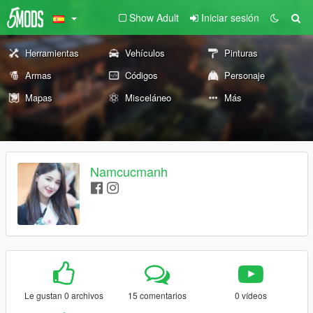
Show Adult
Iniciar sesión
Herramientas
Vehículos
Pinturas
Armas
Códigos
Personaje
Mapas
Misceláneo
Más
Namcucmanh
Le gustan 0 archivos
15 comentarios
0 vídeos