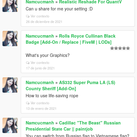
Namcucmanh
»
Realistic Reshade For QuantV
Can u share for me your setting :D
Ver contexto
26 de diciembre de 2021
Namcucmanh
»
Rolls Royce Cullinan Black
Badge [Add-On / Replace | FiveM | LODs]
What's your Graphics?
Ver contexto
17 de junio de 2021
Namcucmanh
»
AS332 Super Puma LA (LS)
County Sheriff [Add-On]
How to use life-saving rope
Ver contexto
13 de enero de 2021
Namcucmanh
»
Cadillac "The Beast" Russian
Presidential State Car || paintjob
You can switch from Russian flag to Vietnamese flag?