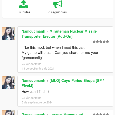
0 subidas
0 seguidores
Namcucmanh
»
Minuteman Nuclear Missile
Transporter Erector [Add-On]
I like this mod, but when I mod this car,
My game will crash. Can you share for me your
"gameconfig"
Ver contexto
13 de septiembre de 2024
Namcucmanh
»
[MLO] Cayo Perico Shops [SP /
FiveM]
How can I find it?
Ver contexto
5 de septiembre de 2024
Namcucmanh
»
Ingame Screenshot