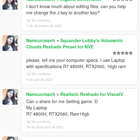
I don't know much about editing files, can you help
me change the J key to another key?
Ver contexto
7 de diciembre de 2023
Namcucmanh
»
Squander Lobby's Volumetric
Clouds Reshade Preset for NVE
please, tell me your computer specs. I use Laptop
with specifications R7 4800H, RTX2060, 16gb ram
Ver contexto
9 de julio de 2022
Namcucmanh
»
Realistic Reshade for VisualV
Can u share for me Setting game :D
My Laptop
R7 4800H, RTX2060, Ram16gb
Ver contexto
30 de diciembre de 2021