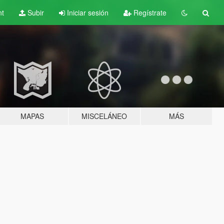
nt
Subir
Iniciar sesión
Regístrate
MAPAS
MISCELÁNEO
MÁS