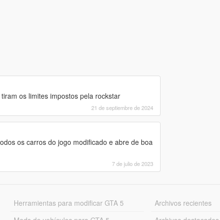
tiram os limites impostos pela rockstar
21 de septiembre de 2024
todos os carros do jogo modificado e abre de boa
7 de julio de 2023
Herramientas para modificar GTA 5
Archivos recientes
Mods de vehículos para GTA 5
Archivos destacados