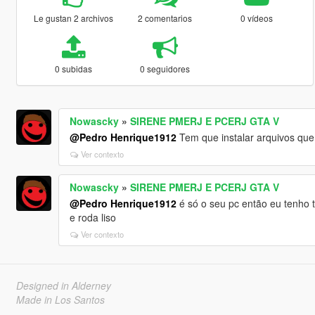
Le gustan 2 archivos
2 comentarios
0 vídeos
0 subidas
0 seguidores
Nowascky
»
SIRENE PMERJ E PCERJ GTA V
@Pedro Henrique1912
Tem que instalar arquivos que 
Ver contexto
Nowascky
»
SIRENE PMERJ E PCERJ GTA V
@Pedro Henrique1912
é só o seu pc então eu tenho 
e roda liso
Ver contexto
Designed in Alderney
Made in Los Santos