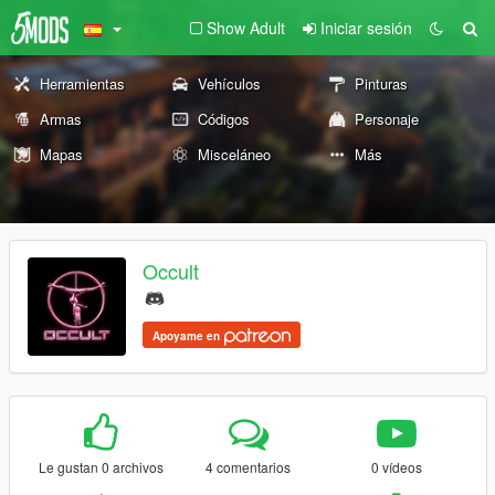
Show Adult
Iniciar sesión
Herramientas
Vehículos
Pinturas
Armas
Códigos
Personaje
Mapas
Misceláneo
Más
Occult
Apoyame en
Le gustan 0 archivos
4 comentarios
0 vídeos