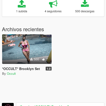
1 subida
4 seguidores
500 descargas
Archivos recientes
500
7
*OCCULT* Brooklyn Set
1.0
By
Occult