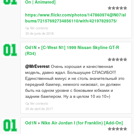
On | Animated]
https://www.flickr.com/photos/147860974@N07/al
bums/72157692734856110/with/42197829375/
Ver contexto
30 de junio de 2018
Od1N
»
[C-West N1] 1999 Nissan Skyline GT-R
(R34)
@MrEverest
Очень хорошая и качественная
модель, давно ждал. Большущее СПАСИБО!!!
Единственный минус и не столь значительный это
передний бампер, немного низковат, он должен
быть на одном уровне с боковыми юбками и
задним бампером. Ну а в целом 10 из 10=)
Ver contexto
30 de abril de 2017
Od1N
»
Nike Air Jordan I (for Franklin) [Add-On]