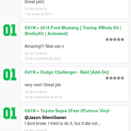
Great job!)
Ver contexto
7 de enero de 2017
Od1N
»
2015 Ford Mustang [ Tuning WBody Kit |
ShelbyKit | Animated]
Amazing!!! Nice car=)
Ver contexto
23 de noviembre de 2016
Od1N
»
Dodge Challenger - Raid [Add-On]
very nice! Great job
Ver contexto
30 de septiembre de 2016
Od1N
»
Toyota Supra 2Fast 2Furious Vinyl
@Jason SilentGamer
I dont know. I tried to do it, but it did not...
Ver contexto