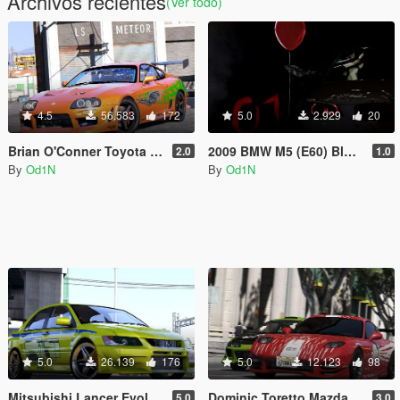
Archivos recientes
(Ver todo)
4.5
56.583
172
5.0
2.929
20
Brian O'Conner Toyota Supra Fast & Furious
2009 BMW M5 (E60) Blood Vinyl
2.0
1.0
By
Od1N
By
Od1N
5.0
26.139
176
5.0
12.123
98
Mitsubishi Lancer Evolution 2Fast 2Furious
Dominic Toretto Mazda RX-7 Fast & Furious
5.0
3.0