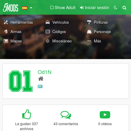
Show Adult
Iniciar sesión
Herramientas
Vehículos
Pinturas
Armas
Códigos
Personaje
Mapas
Misceláneo
Más
Od1N
Le gustan 337
43 comentarios
0 vídeos
archivos