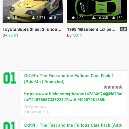
4.5
3.771
51
4.92
16.335
169
Toyota Supra 2Fast 2Furious Vinyl
1995 Mitsubishi Eclipse GSX The Fast and the Furious
6.0
By
Od1N
By
Od1N
Od1N
»
The Fast and the Furious Cars Pack 2
[Add-On | Animated]
https://www.flickr.com/photos/147860974@N07/se
ts/72157668733622847/with/42267081885/
Ver contexto
3 de julio de 2018
Od1N
»
The Fast and the Furious Cars Pack [Add-