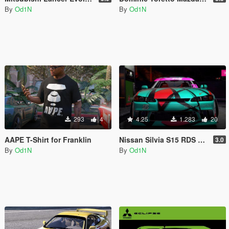
By
Od1N
By
Od1N
293
4
4.25
1.283
20
AAPE T-Shirt for Franklin
Nissan Silvia S15 RDS paint job
3.0
By
Od1N
By
Od1N