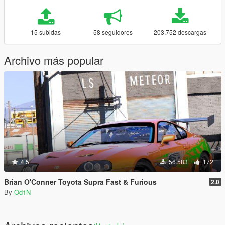
15 subidas
58 seguidores
203.752 descargas
Archivo más popular
4.5
56.583
172
Brian O'Conner Toyota Supra Fast & Furious
2.0
By
Od1N