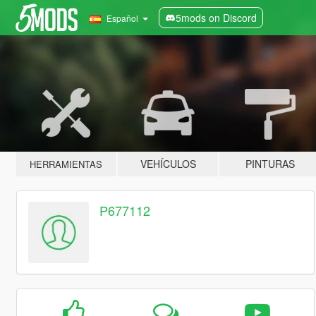
5mods on Discord
Español
VEHÍCULOS
PINTURAS
HERRAMIENTAS
P677112