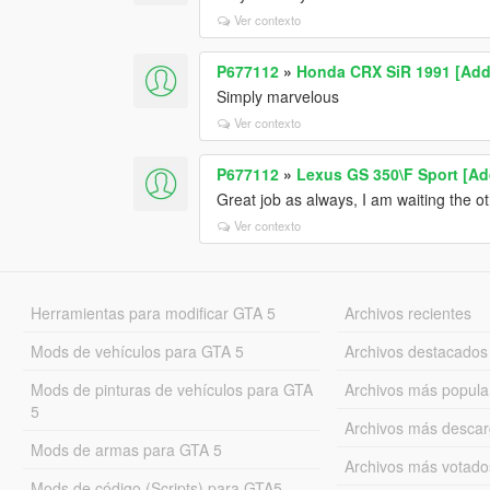
Ver contexto
P677112
»
Honda CRX SiR 1991 [Add-
Simply marvelous
Ver contexto
P677112
»
Lexus GS 350\F Sport [Ad
Great job as always, I am waiting the ot
Ver contexto
Herramientas para modificar GTA 5
Archivos recientes
Mods de vehículos para GTA 5
Archivos destacados
Mods de pinturas de vehículos para GTA
Archivos más popula
5
Archivos más desca
Mods de armas para GTA 5
Archivos más votado
Mods de código (Scripts) para GTA5