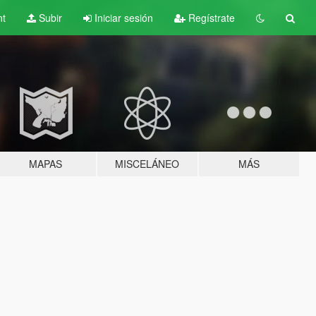
nt
Subir
Iniciar sesión
Regístrate
MAPAS
MISCELÁNEO
MÁS