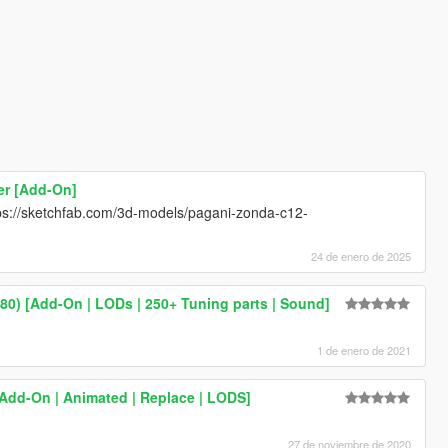
er [Add-On]
ps://sketchfab.com/3d-models/pagani-zonda-c12-
24 de enero de 2025
80) [Add-On | LODs | 250+ Tuning parts | Sound]
1 de enero de 2021
[Add-On | Animated | Replace | LODS]
27 de noviembre de 2020