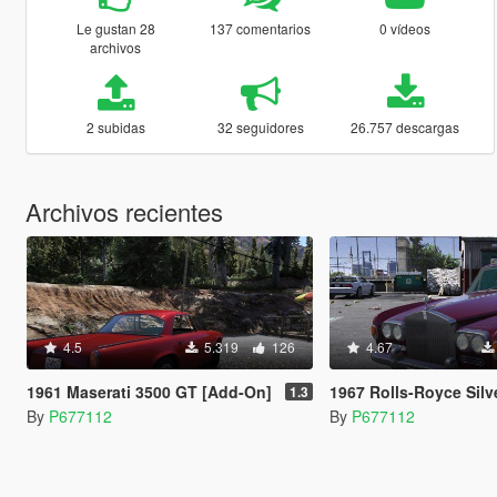
Le gustan 28
137 comentarios
0 vídeos
archivos
2 subidas
32 seguidores
26.757 descargas
Archivos recientes
4.5
5.319
126
4.67
1961 Maserati 3500 GT [Add-On]
1967 Rolls-Royce Silver Shad
1.3
By
P677112
By
P677112