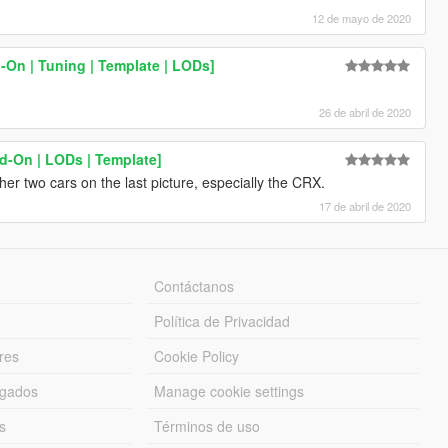
12 de mayo de 2020
On | Tuning | Template | LODs]
26 de abril de 2020
d-On | LODs | Template]
her two cars on the last picture, especially the CRX.
17 de abril de 2020
Contáctanos
Política de Privacidad
res
Cookie Policy
rgados
Manage cookie settings
s
Términos de uso