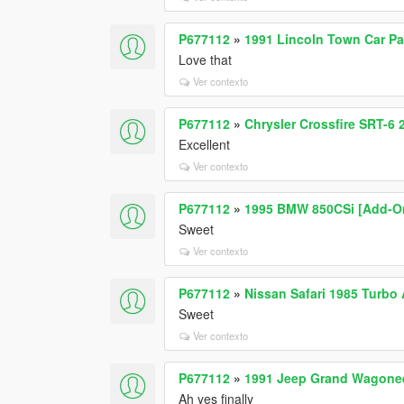
P677112
»
1991 Lincoln Town Car P
Love that
Ver contexto
P677112
»
Chrysler Crossfire SRT-6 
Excellent
Ver contexto
P677112
»
1995 BMW 850CSi [Add-On 
Sweet
Ver contexto
P677112
»
Nissan Safari 1985 Turbo 
Sweet
Ver contexto
P677112
»
1991 Jeep Grand Wagoneer
Ah yes finally