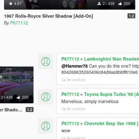
4.67
21.438
250
1967 Rolls-Royce Silver Shadow [Add-On]
1.2
By
P677112
P677112
»
Lamborghini Sian Roadst
@Hammer76
Can you do this one? htt
804268635260406c84d9aa9bbff810e6
Ver contexto
P677112
»
Toyota Supra Turbo '98 (A
21.438
250
Marvelous, simply marvelous
Ver contexto
ow [Add-On]
1.2
P677112
»
Chevrolet Step Van 1968 
wow
Ver contexto