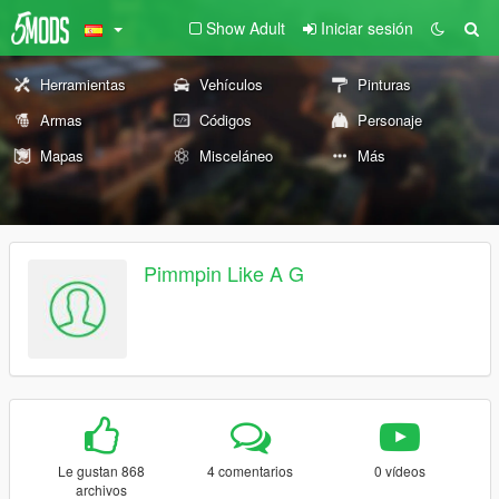
Show Adult
Iniciar sesión
Herramientas
Vehículos
Pinturas
Armas
Códigos
Personaje
Mapas
Misceláneo
Más
Pimmpin Like A G
Le gustan 868
4 comentarios
0 vídeos
archivos