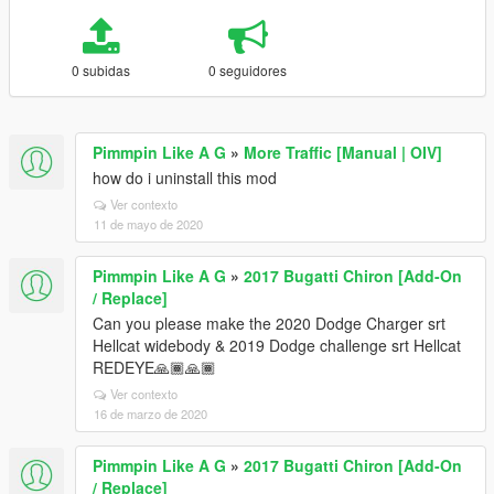
0 subidas
0 seguidores
Pimmpin Like A G
»
More Traffic [Manual | OIV]
how do i uninstall this mod
Ver contexto
11 de mayo de 2020
Pimmpin Like A G
»
2017 Bugatti Chiron [Add-On
/ Replace]
Can you please make the 2020 Dodge Charger srt
Hellcat widebody & 2019 Dodge challenge srt Hellcat
REDEYE🙏🏾🙏🏾
Ver contexto
16 de marzo de 2020
Pimmpin Like A G
»
2017 Bugatti Chiron [Add-On
/ Replace]