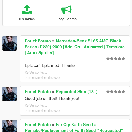
0 subidas
0 seguidores
PouchPotato
»
Mercedes-Benz SL65 AMG Black
Series (R230) 2009 [Add-On | Animated | Template
| Auto-Spoiler]
Epic car. Epic mod. Thanks.
Ver contexto
7 de noviembre de 2020
PouchPotato
»
Repainted Skin (18+)
Good job on that! Thank you!
Ver contexto
7 de noviembre de 2020
PouchPotato
»
Far Cry Kaith Seed a
Remake/Replacement of Faith Seed "Requested"