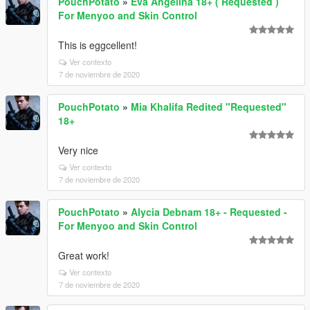
PouchPotato
»
Eva Angelina 18+ ( Requested )
For Menyoo and Skin Control
This is eggcellent!
Ver contexto
7 de noviembre de 2020
PouchPotato
»
Mia Khalifa Redited "Requested"
18+
Very nice
Ver contexto
7 de noviembre de 2020
PouchPotato
»
Alycia Debnam 18+ - Requested -
For Menyoo and Skin Control
Great work!
Ver contexto
7 de noviembre de 2020