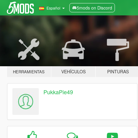
5mods on Discord
Español
VEHÍCULOS
PINTURAS
HERRAMIENTAS
PukkaPie49