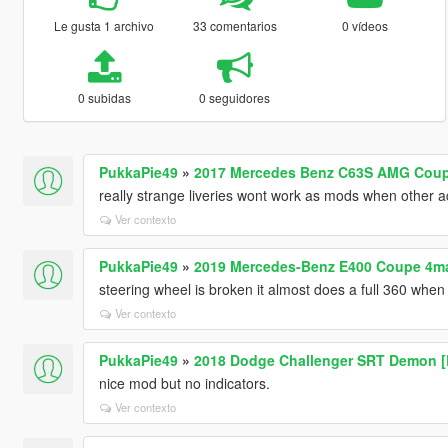
Le gusta 1 archivo
33 comentarios
0 vídeos
0 subidas
0 seguidores
PukkaPie49
»
2017 Mercedes Benz C63S AMG Coupe
really strange liveries wont work as mods when other 
Ver contexto
PukkaPie49
»
2019 Mercedes-Benz E400 Coupe 4mat
steering wheel is broken it almost does a full 360 when
Ver contexto
PukkaPie49
»
2018 Dodge Challenger SRT Demon [L
nice mod but no indicators.
Ver contexto