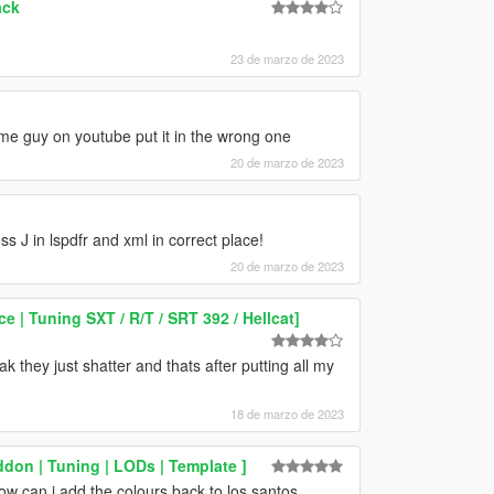
ack
23 de marzo de 2023
ome guy on youtube put it in the wrong one
20 de marzo de 2023
ss J in lspdfr and xml in correct place!
20 de marzo de 2023
 | Tuning SXT / R/T / SRT 392 / Hellcat]
they just shatter and thats after putting all my
18 de marzo de 2023
don | Tuning | LODs | Template ]
how can i add the colours back to los santos