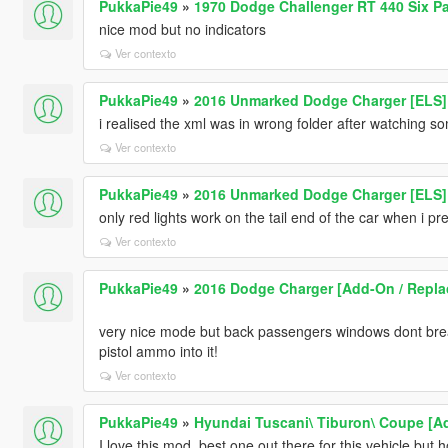
PukkaPie49
»
1970 Dodge Challenger RT 440 Six P
nice mod but no indicators
Ver contexto
PukkaPie49
»
2016 Unmarked Dodge Charger [ELS]
i realised the xml was in wrong folder after watching s
Ver contexto
PukkaPie49
»
2016 Unmarked Dodge Charger [ELS]
only red lights work on the tail end of the car when i pre
Ver contexto
PukkaPie49
»
2016 Dodge Charger [Add-On / Replace
very nice mode but back passengers windows dont break 
pistol ammo into it!
Ver contexto
PukkaPie49
»
Hyundai Tuscani\ Tiburon\ Coupe [Ad
I love this mod, best one out there for this vehicle but 