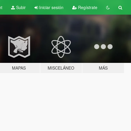
nt
Subir
Iniciar sesión
Regístrate
MAPAS
MISCELÁNEO
MÁS