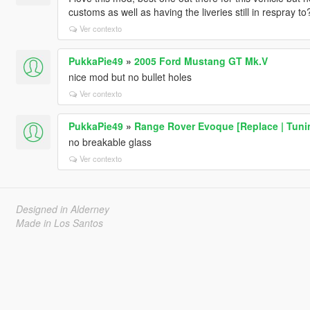
customs as well as having the liveries still in respray to
Ver contexto
PukkaPie49
»
2005 Ford Mustang GT Mk.V
nice mod but no bullet holes
Ver contexto
PukkaPie49
»
Range Rover Evoque [Replace | Tunin
no breakable glass
Ver contexto
Designed in Alderney
Made in Los Santos