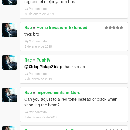
regreso el mejor,ya era hora
Ver contexto
16 de enero de 2019
Rac
»
Home Invasion: Extended
tnks bro
Ver contexto
2 de enero de 2019
Rac
»
PushIV
@XblapYblapZblap
thanks man
Ver contexto
2 de enero de 2019
Rac
»
Improvements in Gore
Can you adjust to a red tone instead of black when
shooting the head?
Ver contexto
6 de diciembre de 2018