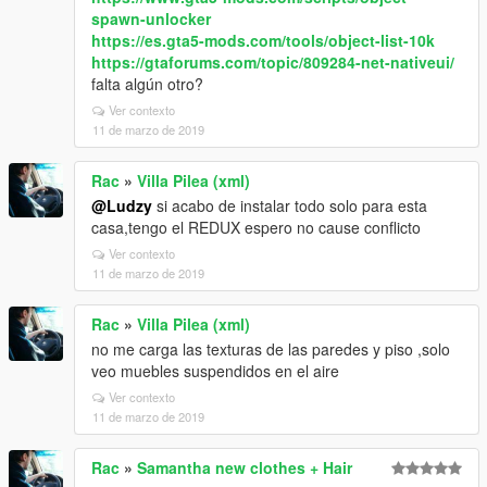
spawn-unlocker
https://es.gta5-mods.com/tools/object-list-10k
https://gtaforums.com/topic/809284-net-nativeui/
falta algún otro?
Ver contexto
11 de marzo de 2019
Rac
»
Villa Pilea (xml)
@Ludzy
si acabo de instalar todo solo para esta
casa,tengo el REDUX espero no cause conflicto
Ver contexto
11 de marzo de 2019
Rac
»
Villa Pilea (xml)
no me carga las texturas de las paredes y piso ,solo
veo muebles suspendidos en el aire
Ver contexto
11 de marzo de 2019
Rac
»
Samantha new clothes + Hair