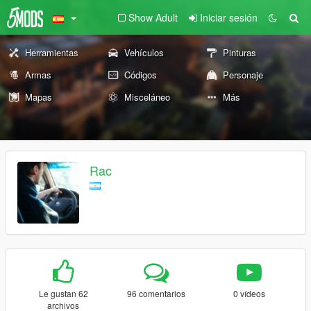
Show Adult
Iniciar sesión
Herramientas
Vehículos
Pinturas
Armas
Códigos
Personaje
Mapas
Misceláneo
Más
Rac
Le gustan 62
96 comentarios
0 vídeos
archivos