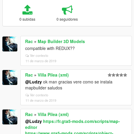
0 subidas
0 seguidores
Rac
»
Map Builder 3D Models
compatible with REDUX??
Ver contexto
11 de marzo de 2019
Rac
»
Villa Pilea (xml)
@Ludzy
ok man gracias vere como se instala
mapbuilder saludos
Ver contexto
11 de marzo de 2019
Rac
»
Villa Pilea (xml)
@Ludzy
https://fr.gta5-mods.com/scripts/map-
editor
https://www.gta5-mods.com/scripts/object-