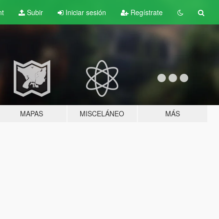
nt
Subir
Iniciar sesión
Regístrate
MAPAS
MISCELÁNEO
MÁS