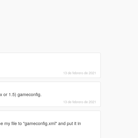
13 de febrero de 2021
2x or 1.5) gameconfig.
13 de febrero de 2021
 my file to "gameconfig.xml" and put it in