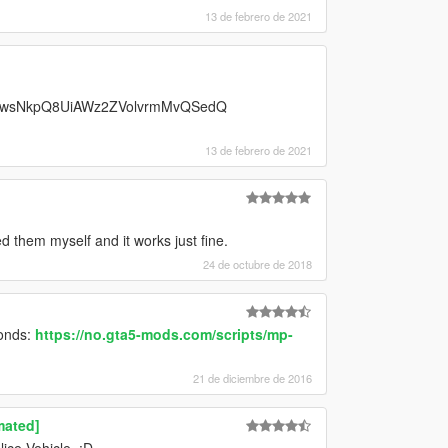
13 de febrero de 2021
dTyMwsNkpQ8UiAWz2ZVolvrmMvQSedQ
13 de febrero de 2021
 them myself and it works just fine.
24 de octubre de 2018
conds:
https://no.gta5-mods.com/scripts/mp-
21 de diciembre de 2016
mated]
ice Vehicle. :D