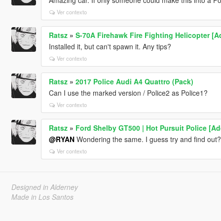
Ver contexto
Ratsz
»
S-70A Firehawk Fire Fighting Helicopter [A
Installed it, but can't spawn it. Any tips?
Ver contexto
Ratsz
»
2017 Police Audi A4 Quattro (Pack)
Can I use the marked version / Police2 as Police1?
Ver contexto
Ratsz
»
Ford Shelby GT500 | Hot Pursuit Police [Ad
@RYAN
Wondering the same. I guess try and find out?
Ver contexto
Designed in Alderney
Made in Los Santos