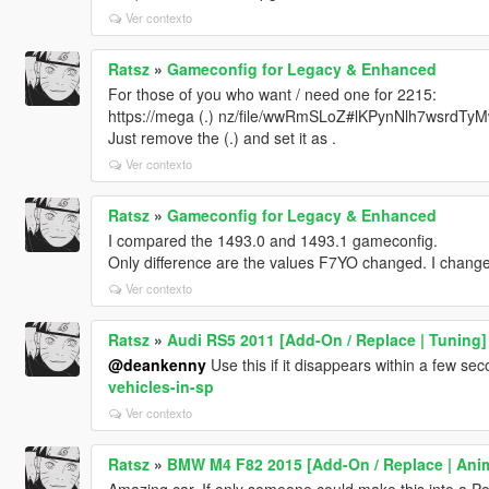
Ver contexto
Ratsz
»
Gameconfig for Legacy & Enhanced
For those of you who want / need one for 2215:
https://mega (.) nz/file/wwRmSLoZ#lKPynNlh7wsr
Just remove the (.) and set it as .
Ver contexto
Ratsz
»
Gameconfig for Legacy & Enhanced
I compared the 1493.0 and 1493.1 gameconfig.
Only difference are the values F7YO changed. I changed
Ver contexto
Ratsz
»
Audi RS5 2011 [Add-On / Replace | Tuning]
@deankenny
Use this if it disappears within a few se
vehicles-in-sp
Ver contexto
Ratsz
»
BMW M4 F82 2015 [Add-On / Replace | Ani
Amazing car. If only someone could make this into a Pol