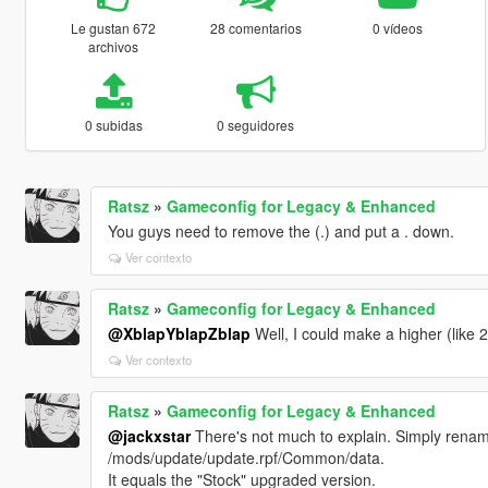
Le gustan 672
28 comentarios
0 vídeos
archivos
0 subidas
0 seguidores
Ratsz
»
Gameconfig for Legacy & Enhanced
You guys need to remove the (.) and put a . down.
Ver contexto
Ratsz
»
Gameconfig for Legacy & Enhanced
@XblapYblapZblap
Well, I could make a higher (like 
Ver contexto
Ratsz
»
Gameconfig for Legacy & Enhanced
@jackxstar
There's not much to explain. Simply rename
/mods/update/update.rpf/Common/data.
It equals the "Stock" upgraded version.