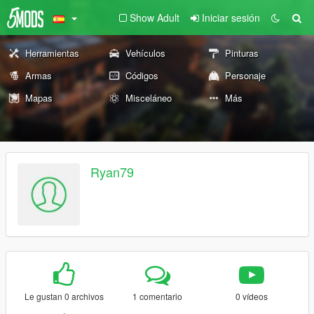
Show Adult
Iniciar sesión
Herramientas
Vehículos
Pinturas
Armas
Códigos
Personaje
Mapas
Misceláneo
Más
Ryan79
Le gustan 0 archivos
1 comentario
0 vídeos