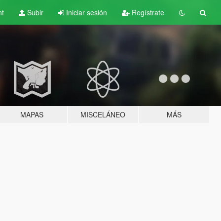
nt
Subir
Iniciar sesión
Regístrate
MAPAS
MISCELÁNEO
MÁS