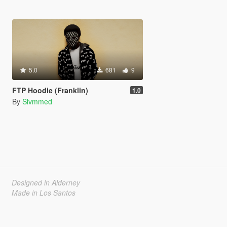
5.0
681
9
FTP Hoodie (Franklin)
1.0
By
Slvmmed
Designed in Alderney
Made in Los Santos