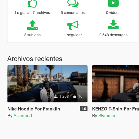
Le gustan 7 archivos
5 comentarios
0 vídeos
3 subidas
1 seguidor
2.548 descargas
Archivos recientes
1.268
10
Nike Hoodie For Franklin
KENZO T-Shirt For Fra
1.0
By
Slvmmed
By
Slvmmed