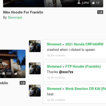
1.268
10
Nike Hoodie For Franklin
1.0
By
Slvmmed
Slvmmed
»
2021 Honda CRF450RW
crashed when i clicked to spawn
Ver contexto
Slvmmed
»
FTP Hoodie (Franklin)
Thanks
@xxx7zx
599
12
Ver contexto
nklin
1.0
Slvmmed
»
Work Emotion CR KAI [Pa
heat
Ver contexto