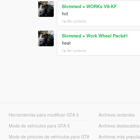
Slvmmed
»
WORKs VS-KF
hot
Ver contexto
Slvmmed
»
Work Wheel Pack#1
heat
Ver contexto
Herramientas para modificar GTA 5
Archivos recientes
Mods de vehículos para GTA 5
Archivos destacados
Mods de pinturas de vehículos para GTA
Archivos más popula