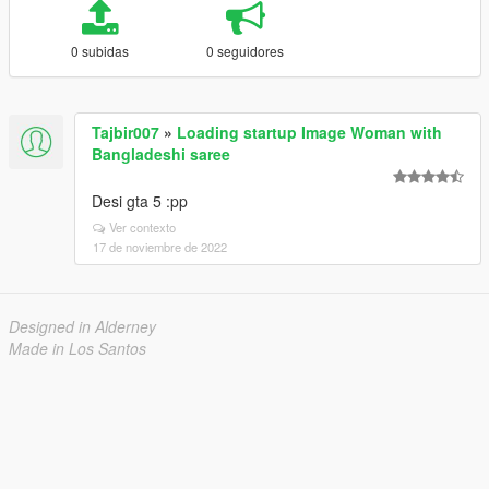
0 subidas
0 seguidores
Tajbir007
»
Loading startup Image Woman with
Bangladeshi saree
Desi gta 5 :pp
Ver contexto
17 de noviembre de 2022
Designed in Alderney
Made in Los Santos