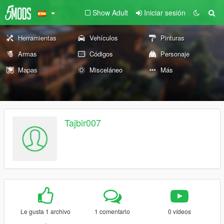
Show Adult
Iniciar sesión
Herramientas
Vehículos
Pinturas
Armas
Códigos
Personaje
Mapas
Misceláneo
Más
Tajbir007
Le gusta 1 archivo
1 comentario
0 vídeos