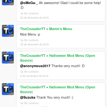
@oMeGa-_
Ah awesome! Glad I could be some help!
:D
Ver contexto
22 de diciembre de 2016
TheCrusaderYT
»
Martin's Menu
Nice Menu :p
Ver contexto
22 de diciembre de 2016
TheCrusaderYT
»
Halloween Mod Menu (Open
Source)
@anonymous2017
Thanks very much! :D
Ver contexto
6 de noviembre de 2016
TheCrusaderYT
»
Halloween Mod Menu (Open
Source)
@Suzuka
Thank You very much! :)
Ver contexto