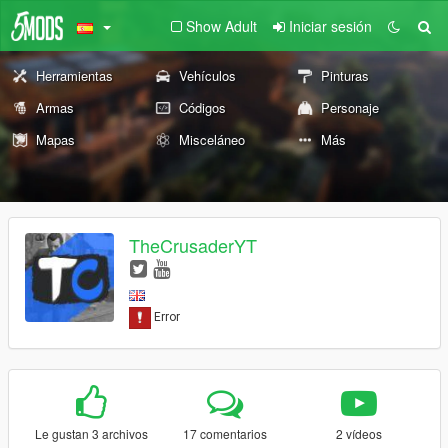
Show Adult
Iniciar sesión
Herramientas
Vehículos
Pinturas
Armas
Códigos
Personaje
Mapas
Misceláneo
Más
TheCrusaderYT
Le gustan 3 archivos
17 comentarios
2 vídeos