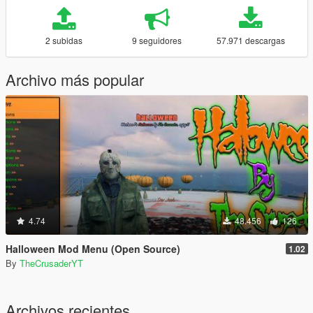
2 subidas
9 seguidores
57.971 descargas
Archivo más popular
4.74
48.456
126
Halloween Mod Menu (Open Source)
1.02
By
TheCrusaderYT
Archivos recientes