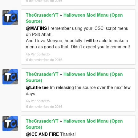
6 de noviembre de 2016
TheCrusaderYT
»
Halloween Mod Menu (Open
Source)
@MAFINS
I remember using your 'CSC' script menu
on PS3 Ahah,
And I love Menyoo, hopefully I will be able to make a
menu as good as that. Didn't expect you to comment!
Ver contexto
6 de noviembre de 2016
TheCrusaderYT
»
Halloween Mod Menu (Open
Source)
@Little tee
Im releasing the source over the next few
days
Ver contexto
6 de noviembre de 2016
TheCrusaderYT
»
Halloween Mod Menu (Open
Source)
@ICE AND FIRE
Thanks!