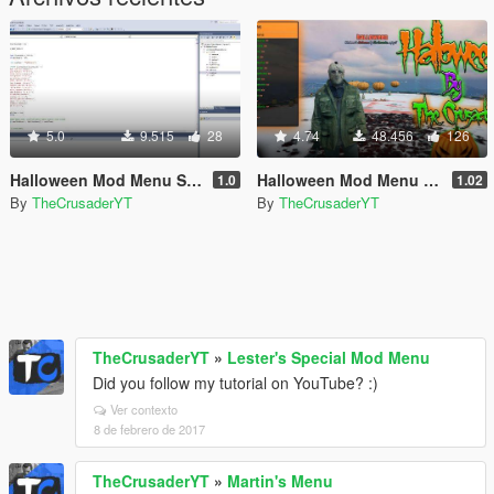
5.0
9.515
28
4.74
48.456
126
Halloween Mod Menu Source Code (C++)
Halloween Mod Menu (Open Source)
1.0
1.02
By
TheCrusaderYT
By
TheCrusaderYT
TheCrusaderYT
»
Lester's Special Mod Menu
Did you follow my tutorial on YouTube? :)
Ver contexto
8 de febrero de 2017
TheCrusaderYT
»
Martin's Menu