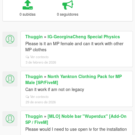
0 subidas
0 seguidores
Thuggin
»
IG-GeorginaCheng Special Physics
Please is it an MP female and can it work with other
MP clothes
Ver contexto
3 de febrero de 2026
Thuggin
»
North Yankton Clothing Pack for MP
Male [SP/FiveM]
Can it work if am not on legacy
Ver contexto
29 de enero de 2026
Thuggin
»
[MLO] Noble bar "Wupetdux" [Add-On
SP / FiveM]
Please would I need to use open iv for the installation