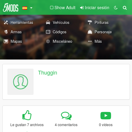
Show Adult
Iniciar sesión
Herramientas
Vehículos
Pinturas
Armas
Códigos
Personaje
Mapas
Misceláneo
Más
Thuggin
Le gustan 7 archivos
4 comentarios
0 vídeos