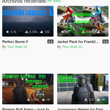
Archivos recientes
(Ver todo)
4.74
5.104
122
5.0
3.991
58
Perfect Storm V
Jacket Pack for Franklin (14 Jackets) + Gloves Bike Pack (4 Gloves)
2.0
5.0
By
Tony Stark 23
By
Tony Stark 23
1.504
18
712
18
Batman BvS Armor + Icon for Iron Man Script
Juggernaut Helmet for Franklin