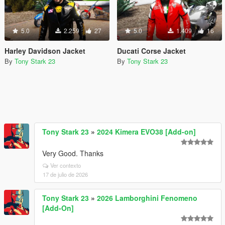
5.0
2.259
27
5.0
1.409
16
Harley Davidson Jacket
Ducati Corse Jacket
By
Tony Stark 23
By
Tony Stark 23
Tony Stark 23
»
2024 Kimera EVO38 [Add-on]
Very Good. Thanks
Ver contexto
17 de julio de 2026
Tony Stark 23
»
2026 Lamborghini Fenomeno
[Add-On]