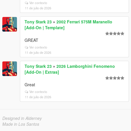
Ver contexto
11 de julio de 2026
Tony Stark 23
»
2002 Ferrari 575M Maranello
[Add-On | Template]
GREAT
Ver contexto
11 de julio de 2026
Tony Stark 23
»
2026 Lamborghini Fenomeno
[Add-On | Extras]
Great
Ver contexto
11 de julio de 2026
Designed in Alderney
Made in Los Santos