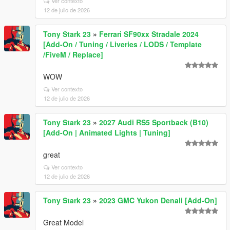
Ver contexto
12 de julio de 2026
Tony Stark 23
»
Ferrari SF90xx Stradale 2024
[Add-On / Tuning / Liveries / LODS / Template
/FiveM / Replace]
WOW
Ver contexto
12 de julio de 2026
Tony Stark 23
»
2027 Audi RS5 Sportback (B10)
[Add-On | Animated Lights | Tuning]
great
Ver contexto
12 de julio de 2026
Tony Stark 23
»
2023 GMC Yukon Denali [Add-On]
Great Model