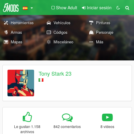
Show Adult
Iniciar sesión
Herramientas
Vehículos
Pinturas
Armas
Códigos
Personaje
Mapas
Misceláneo
Más
Tony Stark 23
Le gustan 1.158
842 comentarios
8 vídeos
archivos