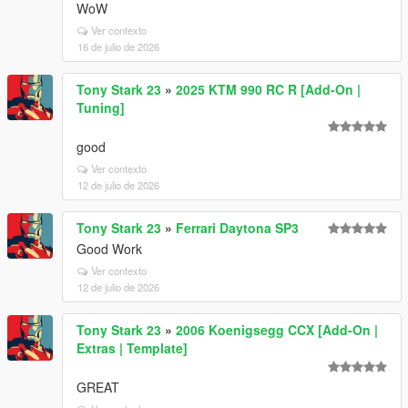
WoW
Ver contexto
16 de julio de 2026
Tony Stark 23
»
2025 KTM 990 RC R [Add-On |
Tuning]
good
Ver contexto
12 de julio de 2026
Tony Stark 23
»
Ferrari Daytona SP3
Good Work
Ver contexto
12 de julio de 2026
Tony Stark 23
»
2006 Koenigsegg CCX [Add-On |
Extras | Template]
GREAT