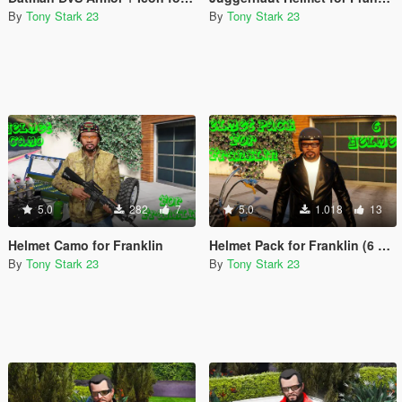
By
Tony Stark 23
By
Tony Stark 23
5.0
282
7
5.0
1.018
13
Helmet Camo for Franklin
Helmet Pack for Franklin (6 Helmet)
By
Tony Stark 23
By
Tony Stark 23