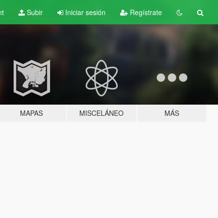
nt
Subir
Iniciar sesión
Regístrate
MAPAS
MISCELÁNEO
MÁS