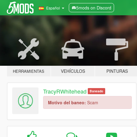
5mods on Discord
Español
VEHÍCULOS
PINTURAS
HERRAMIENTAS
TracyRWhitehead
Baneado
Motivo del baneo:
Scam