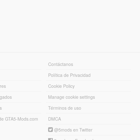
Contáctanos
Política de Privacidad
res
Cookie Policy
rgados
Manage cookie settings
s
Términos de uso
s de GTA5-Mods.com
DMCA
@5mods en Twitter