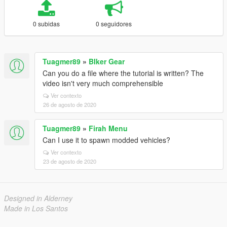
0 subidas
0 seguidores
Tuagmer89
»
BIker Gear
Can you do a file where the tutorial is written? The
video isn't very much comprehensible
Ver contexto
26 de agosto de 2020
Tuagmer89
»
Firah Menu
Can I use it to spawn modded vehicles?
Ver contexto
23 de agosto de 2020
Designed in Alderney
Made in Los Santos