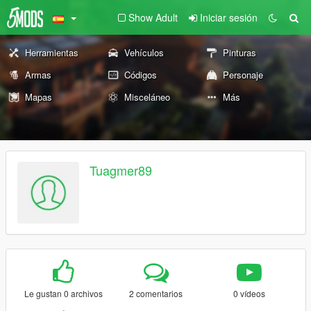
Show Adult
Iniciar sesión
Herramientas
Vehículos
Pinturas
Armas
Códigos
Personaje
Mapas
Misceláneo
Más
Tuagmer89
Le gustan 0 archivos
2 comentarios
0 vídeos