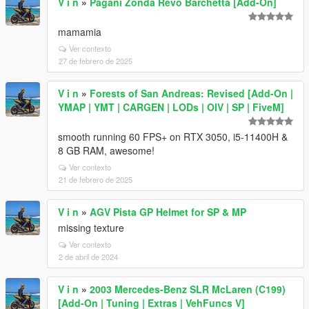
V i n
»
Pagani Zonda Revo Barchetta [Add-On]
mamamia
Ver contexto
27 de febrero de 2025
V i n
»
Forests of San Andreas: Revised [Add-On |
YMAP | YMT | CARGEN | LODs | OIV | SP | FiveM]
smooth running 60 FPS+ on RTX 3050, i5-11400H &
8 GB RAM, awesome!
Ver contexto
21 de febrero de 2025
V i n
»
AGV Pista GP Helmet for SP & MP
missing texture
Ver contexto
2 de abril de 2024
V i n
»
2003 Mercedes-Benz SLR McLaren (C199)
[Add-On | Tuning | Extras | VehFuncs V]