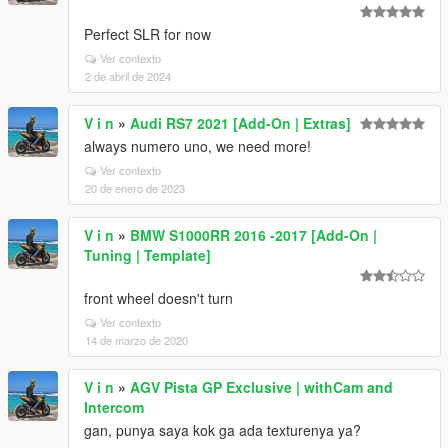
Perfect SLR for now
Ver contexto
2 de abril de 2024
V i n
»
Audi RS7 2021 [Add-On | Extras]
always numero uno, we need more!
Ver contexto
20 de enero de 2023
V i n
»
BMW S1000RR 2016 -2017 [Add-On |
Tuning | Template]
front wheel doesn't turn
Ver contexto
14 de marzo de 2020
V i n
»
AGV Pista GP Exclusive | withCam and
Intercom
gan, punya saya kok ga ada texturenya ya?