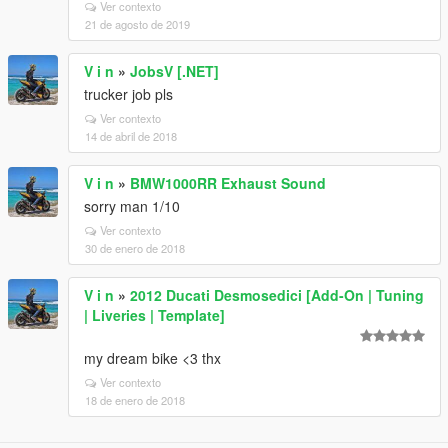
Ver contexto
21 de agosto de 2019
V i n
»
JobsV [.NET]
trucker job pls
Ver contexto
14 de abril de 2018
V i n
»
BMW1000RR Exhaust Sound
sorry man 1/10
Ver contexto
30 de enero de 2018
V i n
»
2012 Ducati Desmosedici [Add-On | Tuning
| Liveries | Template]
my dream bike <3 thx
Ver contexto
18 de enero de 2018