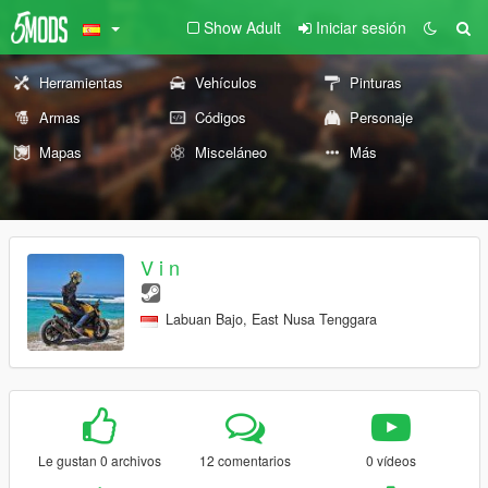
Show Adult
Iniciar sesión
Herramientas
Vehículos
Pinturas
Armas
Códigos
Personaje
Mapas
Misceláneo
Más
V i n
Labuan Bajo, East Nusa Tenggara
Le gustan 0 archivos
12 comentarios
0 vídeos