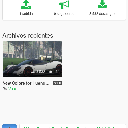
1 subida
0 seguidores
3.532 descargas
Archivos recientes
3.532
16
New Colors for Huang_h's 2009 Pagani Zonda Cinque
v1.0
By
V i n