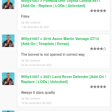
Willy41007
»
Formula Drift Toyota Corolla #411
[Add-On / Replace | LODs | Unlocked]
Fiiiire
Ver contexto
7 de diciembre de 2021
Willy41007
»
2016 Aston Martin Vantage GT12
[Add-On | Template | Extras]
The bonnet is not opened in correct way
Ver contexto
23 de noviembre de 2021
Willy41007
»
2021 Land Rover Defender [Add-On /
Replace | LODs | Unlocked]
Always 5 stars quality
Ver contexto
13 de noviembre de 2021