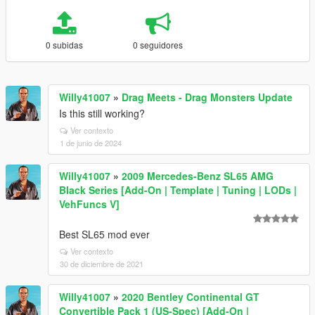
0 subidas
0 seguidores
Willy41007
»
Drag Meets - Drag Monsters Update
Is this still working?
Ver contexto
1 de junio de 2024
Willy41007
»
2009 Mercedes-Benz SL65 AMG
Black Series [Add-On | Template | Tuning | LODs |
VehFuncs V]
Best SL65 mod ever
Ver contexto
30 de diciembre de 2021
Willy41007
»
2020 Bentley Continental GT
Convertible Pack 1 (US-Spec) [Add-On |