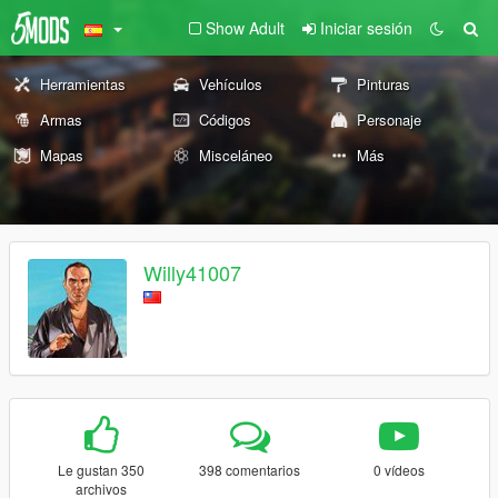
Show Adult
Iniciar sesión
Herramientas
Vehículos
Pinturas
Armas
Códigos
Personaje
Mapas
Misceláneo
Más
Willy41007
Le gustan 350
398 comentarios
0 vídeos
archivos