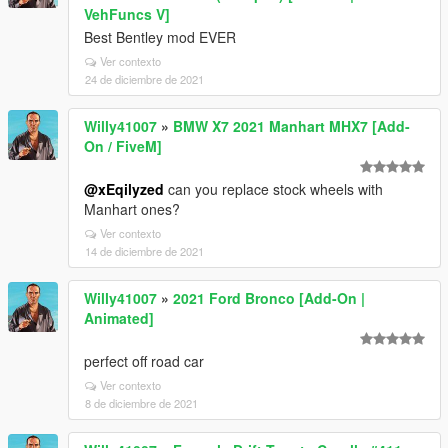
VehFuncs V]
Best Bentley mod EVER
Ver contexto
24 de diciembre de 2021
Willy41007
»
BMW X7 2021 Manhart MHX7 [Add-
On / FiveM]
@xEqilyzed
can you replace stock wheels with
Manhart ones?
Ver contexto
14 de diciembre de 2021
Willy41007
»
2021 Ford Bronco [Add-On |
Animated]
perfect off road car
Ver contexto
8 de diciembre de 2021