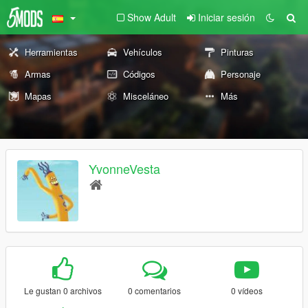
Show Adult
Iniciar sesión
Herramientas
Vehículos
Pinturas
Armas
Códigos
Personaje
Mapas
Misceláneo
Más
YvonneVesta
Le gustan 0 archivos
0 comentarios
0 vídeos