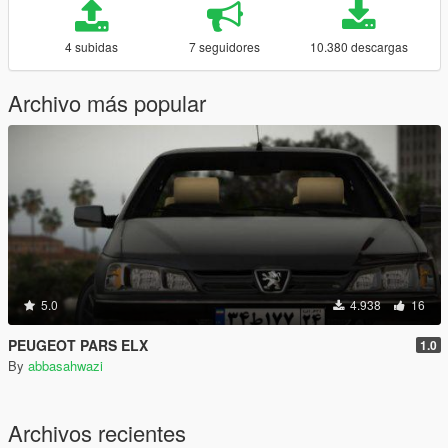
4 subidas
7 seguidores
10.380 descargas
Archivo más popular
5.0
4.938
16
PEUGEOT PARS ELX
1.0
By
abbasahwazi
Archivos recientes