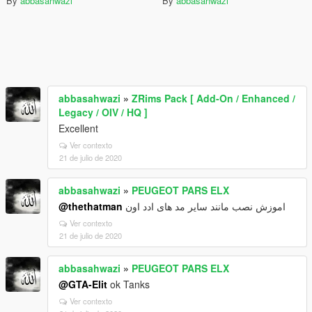
By
abbasahwazi
By
abbasahwazi
abbasahwazi
»
ZRims Pack [ Add-On / Enhanced /
Legacy / OIV / HQ ]
Excellent
Ver contexto
21 de julio de 2020
abbasahwazi
»
PEUGEOT PARS ELX
@thethatman
اموزش نصب مانند سایر مد های ادد اون
Ver contexto
21 de julio de 2020
abbasahwazi
»
PEUGEOT PARS ELX
@GTA-Elit
ok Tanks
Ver contexto