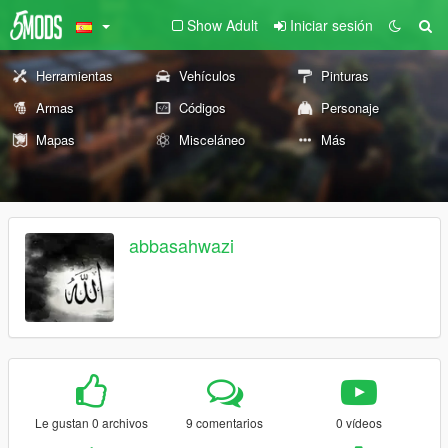
Show Adult
Iniciar sesión
Herramientas
Vehículos
Pinturas
Armas
Códigos
Personaje
Mapas
Misceláneo
Más
abbasahwazi
Le gustan 0 archivos
9 comentarios
0 vídeos