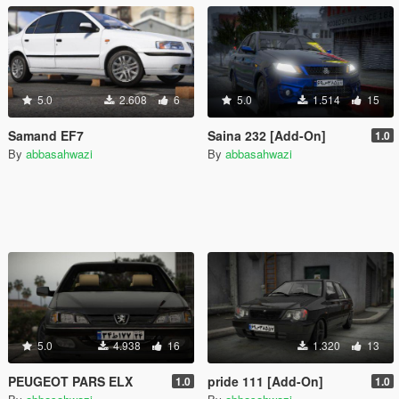
5.0
2.608
6
5.0
1.514
15
Samand EF7
Saina 232 [Add-On]
1.0
By
abbasahwazi
By
abbasahwazi
5.0
4.938
16
1.320
13
PEUGEOT PARS ELX
pride 111 [Add-On]
1.0
1.0