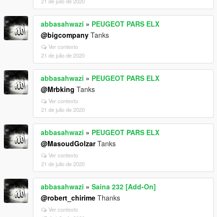
21 de julio de 2020
abbasahwazi
»
PEUGEOT PARS ELX
@bigcompany
Tanks
Ver contexto
21 de julio de 2020
abbasahwazi
»
PEUGEOT PARS ELX
@Mrbking
Tanks
Ver contexto
21 de julio de 2020
abbasahwazi
»
PEUGEOT PARS ELX
@MasoudGolzar
Tanks
Ver contexto
21 de julio de 2020
abbasahwazi
»
Saina 232 [Add-On]
@robert_chirime
Thanks
Ver contexto