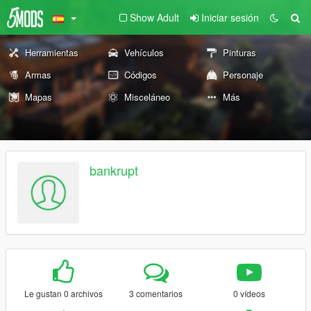
Show Adult
Iniciar sesión
Herramientas
Vehículos
Pinturas
Armas
Códigos
Personaje
Mapas
Misceláneo
Más
bankrupt
Le gustan 0 archivos
3 comentarios
0 vídeos