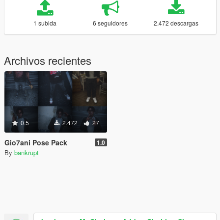
1 subida
6 seguidores
2.472 descargas
Archivos recientes
0.5
2.472
27
Gio7ani Pose Pack
1.0
By
bankrupt