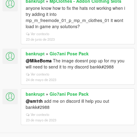
bankrupt
»
MpClothes - Addon Clothing Slots
anyone know how to fix the hats not working when i
try adding it into
mp_m_freemode_01_p_mp_m_clothes_01 it wont
load in game any solutions?
Ver contexto
23 de junio de 2023
bankrupt
»
Gio7ani Pose Pack
@MikeBoma
The image doesnt pop up for my you
will need to send it to my discord bankk#2988
Ver contexto
24 de mayo de 2023
bankrupt
»
Gio7ani Pose Pack
@sm1th
add me on discord ill help you out
bankk#2988
Ver contexto
23 de mayo de 2023