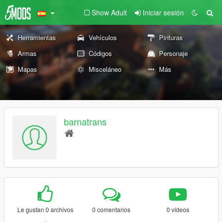
Show Adult
Iniciar sesión
Herramientas
Vehículos
Pinturas
Armas
Códigos
Personaje
Mapas
Misceláneo
Más
barnatrans
Le gustan 0 archivos
0 comentarios
0 vídeos