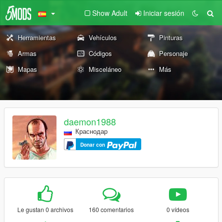
Show Adult
Iniciar sesión
Herramientas
Vehículos
Pinturas
Armas
Códigos
Personaje
Mapas
Misceláneo
Más
daemon1988
Краснодар
Donar con
Le gustan 0 archivos
160 comentarios
0 vídeos