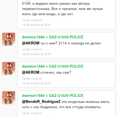
2109, и видимо меня указал как автора
первоисточника. Все я признаю, мне же лучше
знать где мои моды, а где нет.
Ver contexto
18 de octubre de 2018
daemon1988
»
GAZ-31029-POLICE
@AKROM
ты о чем? 2114 я никогда не делал
Ver contexto
18 de octubre de 2018
daemon1988
»
GAZ-31029-POLICE
@AKROM
отлично, как сам?
Ver contexto
16 de octubre de 2018
daemon1988
»
GAZ-31029-POLICE
@BendeR_RodrigueZ
эти модельки можешь взять
хоть с сан Андреаса, это все оттуда конверты
Ver contexto