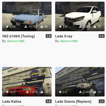
4.56
19.797
80
5.0
2.095
16
VAZ-21093i [Tuning]
Lada X-ray
1.3
1.1
By
daemon1988
By
daemon1988
4.17
1.819
12
5.0
7.305
14
Lada Kalina
Lada Granta [Replace]
1.0
1.1