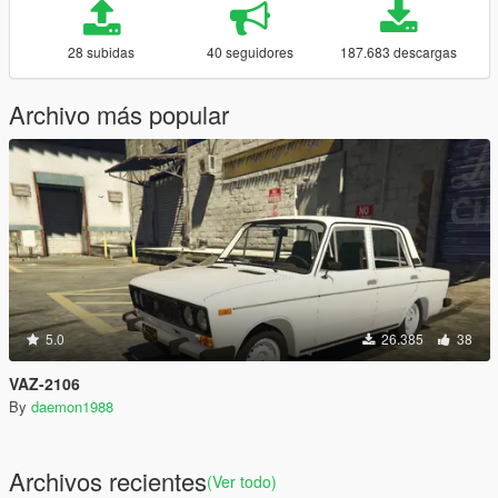
28 subidas
40 seguidores
187.683 descargas
Archivo más popular
5.0
26.385
38
VAZ-2106
By
daemon1988
Archivos recientes
(Ver todo)