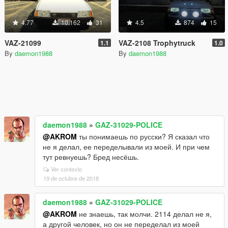
4.77
10.162
31
4.5
874
15
VAZ-21099
VAZ-2108 Trophytruck
1.1
1.0
By
daemon1988
By
daemon1988
daemon1988
»
GAZ-31029-POLICE
@AKROM
ты понимаешь по русски? Я сказал что
не я делал, ее переделывали из моей. И при чем
тут ревнуешь? Бред несёшь.
Ver contexto
19 de octubre de 2018
daemon1988
»
GAZ-31029-POLICE
@AKROM
не знаешь, так молчи. 2114 делал не я,
а другой человек, но он не переделал из моей