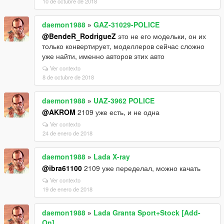
10 de octubre de 2018
daemon1988
»
GAZ-31029-POLICE
@BendeR_RodrigueZ
это не его модельки, он их
только конвертирует, моделлеров сейчас сложно
уже найти, именно авторов этих авто
Ver contexto
8 de octubre de 2018
daemon1988
»
UAZ-3962 POLICE
@AKROM
2109 уже есть, и не одна
Ver contexto
24 de enero de 2018
daemon1988
»
Lada X-ray
@ibra61100
2109 уже переделал, можно качать
Ver contexto
19 de enero de 2018
daemon1988
»
Lada Granta Sport+Stock [Add-
On]