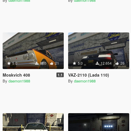
By
daemon1988
By
daemon1988
5.0
860
21
5.0
12.654
26
Moskvich 408
VAZ-2110 (Lada 110)
1.1
By
daemon1988
By
daemon1988