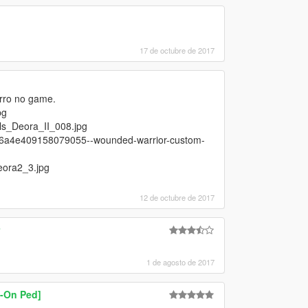
17 de octubre de 2017
arro no game.
pg
ls_Deora_II_008.jpg
086a4e409158079055--wounded-warrior-custom-
eora2_3.jpg
12 de octubre de 2017
1 de agosto de 2017
d-On Ped]