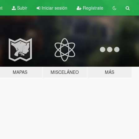
nt
Subir
Iniciar sesión
Regístrate
MAPAS
MISCELÁNEO
MÁS