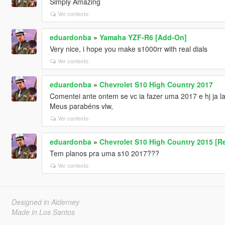
Simply Amazing
Ver contexto
eduardonba
»
Yamaha YZF-R6 [Add-On]
Very nice, i hope you make s1000rr with real dials
Ver contexto
eduardonba
»
Chevrolet S10 High Country 2017
Comentei ante ontem se vc ia fazer uma 2017 e hj ja la
Meus parabéns vlw,
Ver contexto
eduardonba
»
Chevrolet S10 High Country 2015 [R
Tem planos pra uma s10 2017???
Ver contexto
Designed in Alderney
Made in Los Santos