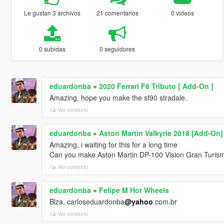
Le gustan 3 archivos
21 comentarios
0 vídeos
0 subidas
0 seguidores
eduardonba
»
2020 Ferrari F8 Tributo [ Add-On ]
Amazing, hope you make the sf90 stradale.
Ver contexto
eduardonba
»
Aston Martin Valkyrie 2018 [Add-On]
Amazing, i waiting for this for a long time
Can you make Aston Martin DP-100 Vision Gran Turis
Ver contexto
eduardonba
»
Felipe M Hot Wheels
Blza, carloseduardonba
@yahoo
.com.br
Ver contexto