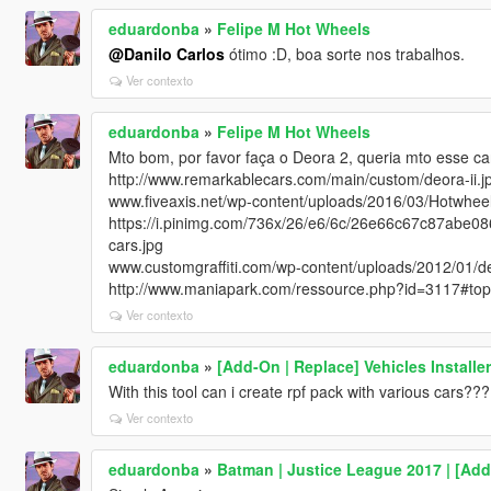
eduardonba
»
Felipe M Hot Wheels
@Danilo Carlos
ótimo :D, boa sorte nos trabalhos.
Ver contexto
eduardonba
»
Felipe M Hot Wheels
Mto bom, por favor faça o Deora 2, queria mto esse c
http://www.remarkablecars.com/main/custom/deora-ii.j
www.fiveaxis.net/wp-content/uploads/2016/03/Hotwhee
https://i.pinimg.com/736x/26/e6/6c/26e66c67c87abe
cars.jpg
www.customgraffiti.com/wp-content/uploads/2012/01/d
http://www.maniapark.com/ressource.php?id=3117#top
Ver contexto
eduardonba
»
[Add-On | Replace] Vehicles Installer
With this tool can i create rpf pack with various cars???
Ver contexto
eduardonba
»
Batman | Justice League 2017 | [Ad