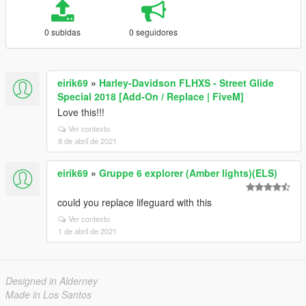
0 subidas
0 seguidores
eirik69
»
Harley-Davidson FLHXS - Street Glide
Special 2018 [Add-On / Replace | FiveM]
Love this!!!
Ver contexto
8 de abril de 2021
eirik69
»
Gruppe 6 explorer (Amber lights)(ELS)
could you replace lifeguard with this
Ver contexto
1 de abril de 2021
Designed in Alderney
Made in Los Santos