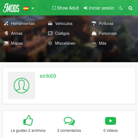
Show Adult
Iniciar sesión
Herramientas
Vehículos
Pinturas
Armas
Códigos
Personaje
Mapas
Misceláneo
Más
eirik69
Le gustan 2 archivos
2 comentarios
0 vídeos