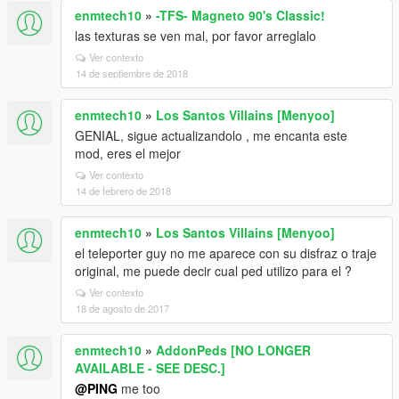
enmtech10
»
-TFS- Magneto 90's Classic!
las texturas se ven mal, por favor arreglalo
Ver contexto
14 de septiembre de 2018
enmtech10
»
Los Santos Villains [Menyoo]
GENIAL, sigue actualizandolo , me encanta este
mod, eres el mejor
Ver contexto
14 de febrero de 2018
enmtech10
»
Los Santos Villains [Menyoo]
el teleporter guy no me aparece con su disfraz o traje
original, me puede decir cual ped utilizo para el ?
Ver contexto
18 de agosto de 2017
enmtech10
»
AddonPeds [NO LONGER
AVAILABLE - SEE DESC.]
@PING
me too