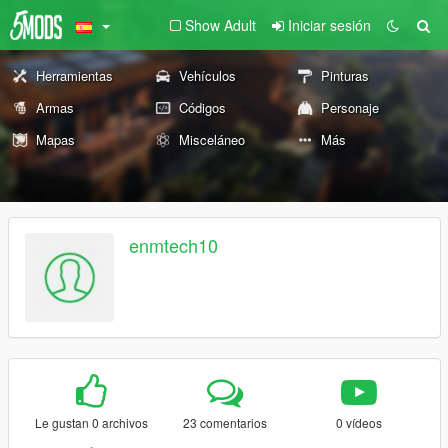
Show Adult
Iniciar sesión
Herramientas
Vehículos
Pinturas
Armas
Códigos
Personaje
Mapas
Misceláneo
Más
enmtech10
Le gustan 0 archivos
23 comentarios
0 vídeos