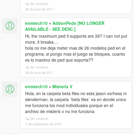
Ver contexto
28 de junio de 2017
enmtech10
»
AddonPeds [NO LONGER
AVAILABLE - SEE DESC.]
Hi, the maximum ped it supports are 26? I can not put
more, it breaks....
hola no me deja meter mas de 26 modelos ped en el
programa, si pongo mas el juego se bloquea, cuanto
es lo maximo de ped que soporta??
Ver contexto
26 de junio de 2017
enmtech10
»
Misterix V
Hola, en la carpeta beta files no esta jason vorhess ni
slenderman, la carpeta ´beta files´ es en donde unico
me funciona los mod individuales porque en el
archivo de misterix v no me funciona
Ver contexto
7 de septiembre de 2016