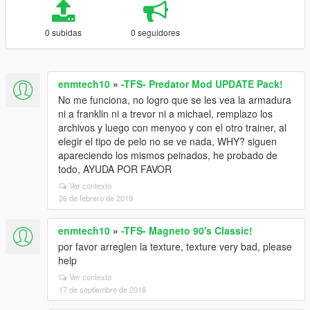
0 subidas
0 seguidores
enmtech10
»
-TFS- Predator Mod UPDATE Pack!
No me funciona, no logro que se les vea la armadura
ni a franklin ni a trevor ni a michael, remplazo los
archivos y luego con menyoo y con el otro trainer, al
elegir el tipo de pelo no se ve nada, WHY? siguen
apareciendo los mismos peinados, he probado de
todo, AYUDA POR FAVOR
Ver contexto
26 de febrero de 2019
enmtech10
»
-TFS- Magneto 90's Classic!
por favor arreglen la texture, texture very bad, please
help
Ver contexto
17 de septiembre de 2018