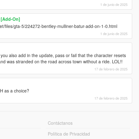
1 de junio de 2025
r [Add-On]
y.net/files/gta-5/224272-bentley-mulliner-batur-add-on-1-0.html
1 de junio de 2025
d you also add in the update, pass or fail that the character resets
 and was stranded on the road across town without a ride. LOL!!
17 de febrero de 2025
H as a choice?
17 de febrero de 2025
Contáctanos
Política de Privacidad