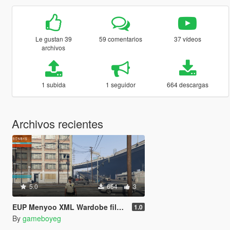
Le gustan 39
59 comentarios
37 vídeos
archivos
1 subida
1 seguidor
664 descargas
Archivos recientes
5.0
664
3
EUP Menyoo XML Wardobe files 1.0
1.0
By
gameboyeg