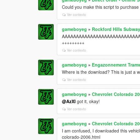
Could you make this script to purchase 
Ver contexto
gameboyeg
»
Rockford Hills Subway
AAAAAAAAAAAAAAAAAAAAAAAAAAAAA
+++++++++
Ver contexto
gameboyeg
»
Engazonnement Tram
Where is the download? This is just a win
Ver contexto
gameboyeg
»
Chevrolet Colorado 20
@AzXI
got it, okay!
Ver contexto
gameboyeg
»
Chevrolet Colorado 20
I am confused, I downloaded this vehicle
colorado-2006.html