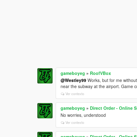
gameboyeg
»
RoofVBox
@Westley99
Works, but for me without 
near the subway at the airport. Game c
Ver contexto
gameboyeg
»
Direct Order - Online
No worries, understood
Ver contexto
gameboyeg
»
Direct Order - Online