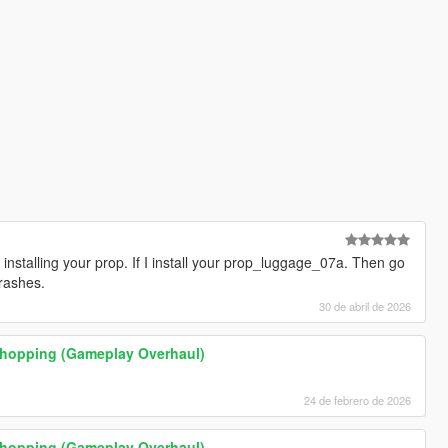
installing your prop. If I install your prop_luggage_07a. Then go
rashes.
30 de abril de 2026
 Shopping (Gameplay Overhaul)
24 de febrero de 2026
 Shopping (Gameplay Overhaul)