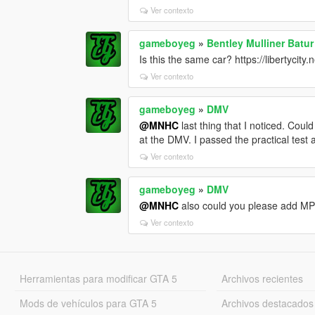
Ver contexto
gameboyeg
»
Bentley Mulliner Batu
Is this the same car? https://libertycit
Ver contexto
gameboyeg
»
DMV
@MNHC
last thing that I noticed. Coul
at the DMV. I passed the practical test
Ver contexto
gameboyeg
»
DMV
@MNHC
also could you please add MP
Ver contexto
Herramientas para modificar GTA 5
Archivos recientes
Mods de vehículos para GTA 5
Archivos destacados