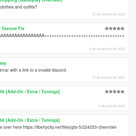
clothes and outfits?
21 de febrero de 2026
 Texture Fix
AAAAAAAAAAAAAAA+++++++++++++++++++++++++++++++++
6 de noviembre de 2025
way
rar with a link to a invalid discord.
19 de octubre de 2025
06 [Add-On / Extra / Tunings]
4 de junio de 2025
06 [Add-On / Extra / Tunings]
 over here https://libertycity.net/files/gta-5/224253-chevrolet-