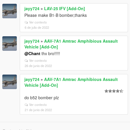
jayy724
»
LAV-25 IFV [Add-On]
Please make B1-B bomber,thanks
Ver contexto
6 de julio de 2022
jayy724
»
AAV-7A1 Amtrac Amphibious Assault
Vehicle [Add-On]
@Chant
thx bro!!!!!
Ver contexto
26 de junio de 2022
jayy724
»
AAV-7A1 Amtrac Amphibious Assault
Vehicle [Add-On]
do b52 bomber plz
Ver contexto
21 de junio de 2022