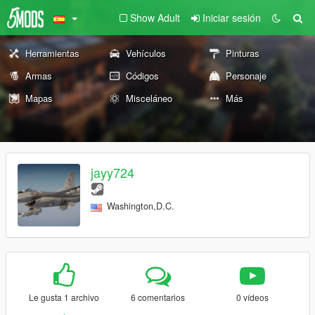
Show Adult
Iniciar sesión
Herramientas
Vehículos
Pinturas
Armas
Códigos
Personaje
Mapas
Misceláneo
Más
jayy724
Washington,D.C.
Le gusta 1 archivo
6 comentarios
0 vídeos