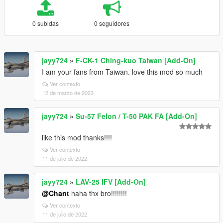
0 subidas
0 seguidores
jayy724
»
F-CK-1 Ching-kuo Taiwan [Add-On]
I am your fans from Taiwan. love this mod so much
Ver contexto
12 de marzo de 2023
jayy724
»
Su-57 Felon / T-50 PAK FA [Add-On]
like this mod thanks!!!!
Ver contexto
11 de julio de 2022
jayy724
»
LAV-25 IFV [Add-On]
@Chant
haha thx bro!!!!!!!!
Ver contexto
11 de julio de 2022