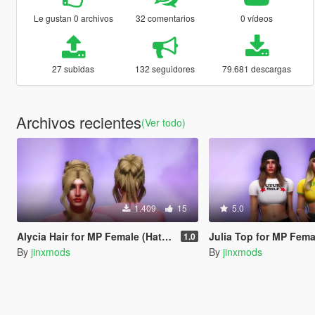
Le gustan 0 archivos
32 comentarios
0 vídeos
27 subidas
132 seguidores
79.681 descargas
Archivos recientes
(Ver todo)
1.409
15
5.0
Alycia Hair for MP Female (Hat Compatible)
Julia Top for MP Fema
1.0
By
jinxmods
By
jinxmods