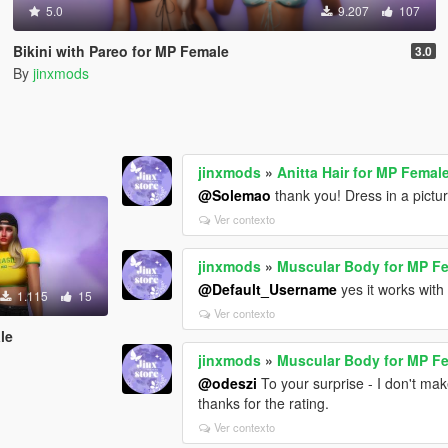
5.0
9.207
107
Bikini with Pareo for MP Female
3.0
By
jinxmods
jinxmods
»
Anitta Hair for MP Femal
@Solemao
thank you! Dress in a pictu
Ver contexto
jinxmods
»
Muscular Body for MP F
@Default_Username
yes it works with
1.115
15
Ver contexto
le
jinxmods
»
Muscular Body for MP F
@odeszi
To your surprise - I don't mak
thanks for the rating.
Ver contexto