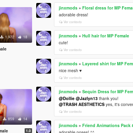
jinxmods
»
Floral dress for MP Fema
adorable dress!
Ver contexto
jinxmods
»
Hull hair for MP Female
1.972
18
cute!
male
Ver contexto
jinxmods
»
Layered shirt for MP Fem
nice mesh ♥
Ver contexto
jinxmods
»
Sequin Dress for MP Fem
@Dollie
@Jazlyn13
thank you!
@TRASH AESTHETICS
yes, it's conve
Ver contexto
859
14
jinxmods
»
Friend Animations Pack 
male
1.0
adorable poses! ^^