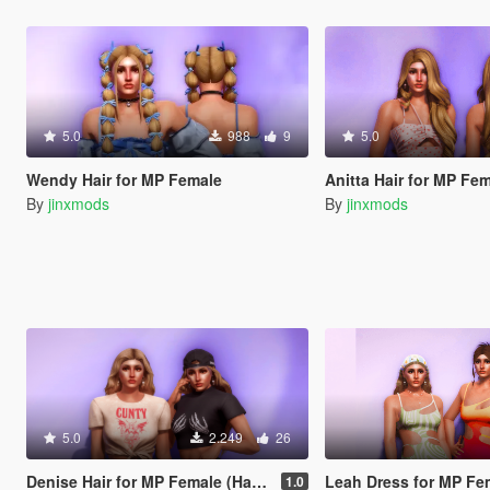
5.0
988
9
5.0
Wendy Hair for MP Female
Anitta Hair for MP Fe
By
jinxmods
By
jinxmods
5.0
2.249
26
Denise Hair for MP Female (Hat Compatible)
Leah Dress for MP Fe
1.0