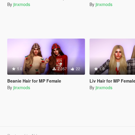
By
jinxmods
By
jinxmods
5.0
2.057
22
5.0
Beanie Hair for MP Female
Liv Hair for MP Femal
By
jinxmods
By
jinxmods