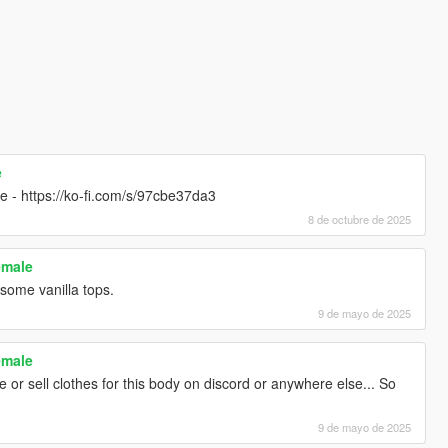
e
re - https://ko-fi.com/s/97cbe37da3
8 de octubre de 2025
emale
 some vanilla tops.
9 de mayo de 2025
emale
e or sell clothes for this body on discord or anywhere else... So
9 de mayo de 2025