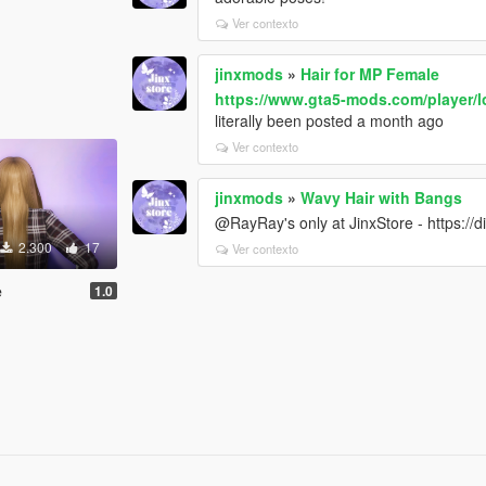
Ver contexto
jinxmods
»
Hair for MP Female
https://www.gta5-mods.com/player/l
literally been posted a month ago
Ver contexto
jinxmods
»
Wavy Hair with Bangs
@RayRay's only at JinxStore - https://d
2.300
17
Ver contexto
e
1.0