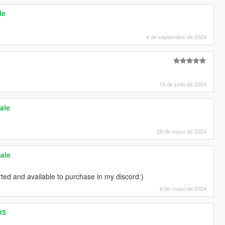
le
4 de septiembre de 2024
13 de junio de 2024
ale
28 de mayo de 2024
ale
rted and available to purchase in my discord:)
6 de mayo de 2024
#5