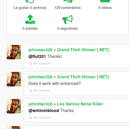
Le gustan 0 archivos
129 comentarios
0 vídeos
0 subidas
0 seguidores
johnmac328
»
Grand Theft Hitman [.NET]
@fluf201
Thanks!
Ver contexto
johnmac328
»
Grand Theft Hitman [.NET]
Does it work with enhanced?
Ver contexto
johnmac328
»
Los Santos Serial Killer
@writtninblood
Thanks
Ver contexto