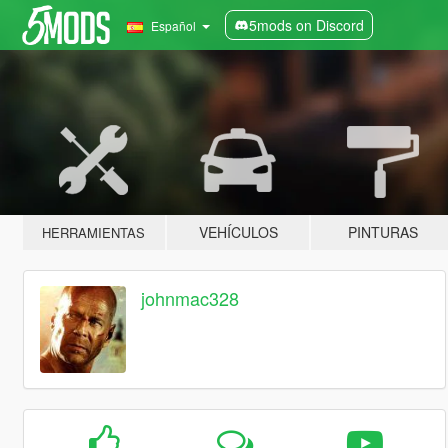
5mods on Discord
Español
VEHÍCULOS
PINTURAS
HERRAMIENTAS
johnmac328