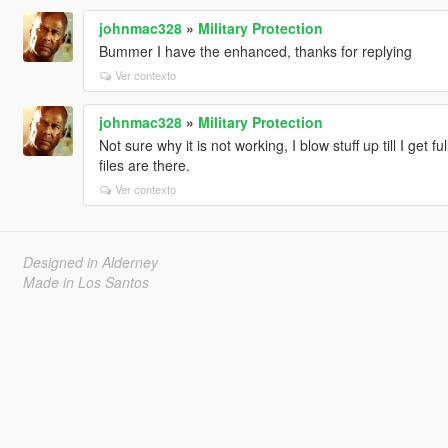
johnmac328
»
Military Protection
Bummer I have the enhanced, thanks for replying
Ver contexto
johnmac328
»
Military Protection
Not sure why it is not working, I blow stuff up till I get f
files are there.
Ver contexto
Designed in Alderney
Made in Los Santos