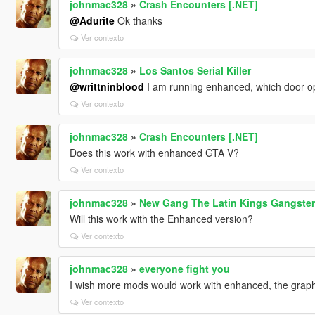
johnmac328
»
Crash Encounters [.NET]
@Adurite
Ok thanks
Ver contexto
johnmac328
»
Los Santos Serial Killer
@writtninblood
I am running enhanced, which door 
Ver contexto
johnmac328
»
Crash Encounters [.NET]
Does this work with enhanced GTA V?
Ver contexto
johnmac328
»
New Gang The Latin Kings Gangster
Will this work with the Enhanced version?
Ver contexto
johnmac328
»
everyone fight you
I wish more mods would work with enhanced, the graph
Ver contexto