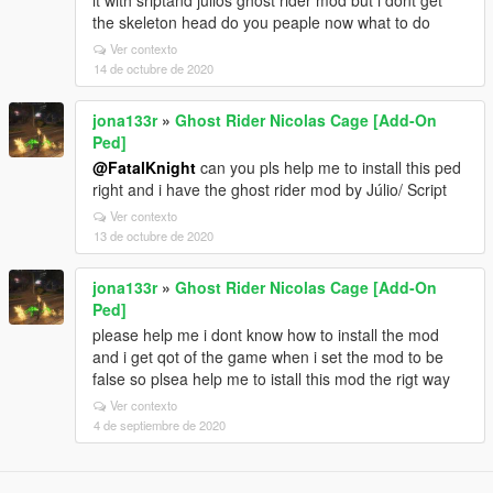
it with sriptand julios ghost rider mod but i dont get
the skeleton head do you peaple now what to do
Ver contexto
14 de octubre de 2020
jona133r
»
Ghost Rider Nicolas Cage [Add-On
Ped]
@FatalKnight
can you pls help me to install this ped
right and i have the ghost rider mod by Júlio/ Script
Ver contexto
13 de octubre de 2020
jona133r
»
Ghost Rider Nicolas Cage [Add-On
Ped]
please help me i dont know how to install the mod
and i get qot of the game when i set the mod to be
false so plsea help me to istall this mod the rigt way
Ver contexto
4 de septiembre de 2020