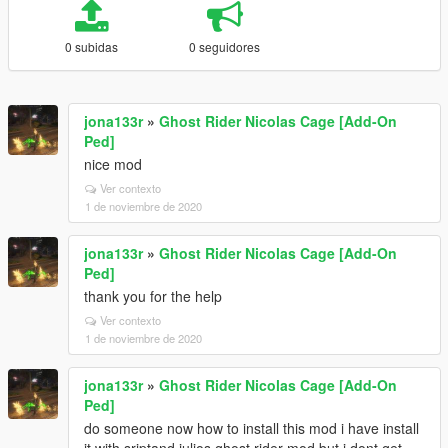
0 subidas
0 seguidores
jona133r
»
Ghost Rider Nicolas Cage [Add-On
Ped]
nice mod
Ver contexto
1 de noviembre de 2020
jona133r
»
Ghost Rider Nicolas Cage [Add-On
Ped]
thank you for the help
Ver contexto
1 de noviembre de 2020
jona133r
»
Ghost Rider Nicolas Cage [Add-On
Ped]
do someone now how to install this mod i have install