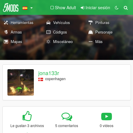
Show Adult
Iniciar sesión
Herramientas
Vehículos
Pinturas
Armas
Códigos
Personaje
Mapas
Misceláneo
Más
jona133r
copenhagen
Le gustan 3 archivos
5 comentarios
0 vídeos