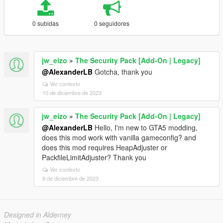
0 subidas
0 seguidores
jw_eizo
»
The Security Pack [Add-On | Legacy]
@AlexanderLB
Gotcha, thank you
Ver contexto
10 de diciembre de 2023
jw_eizo
»
The Security Pack [Add-On | Legacy]
@AlexanderLB
Hello, I'm new to GTA5 modding,
does this mod work with vanilla gameconfig? and
does this mod requires HeapAdjuster or
PackfileLimitAdjuster? Thank you
Ver contexto
9 de diciembre de 2023
Designed in Alderney