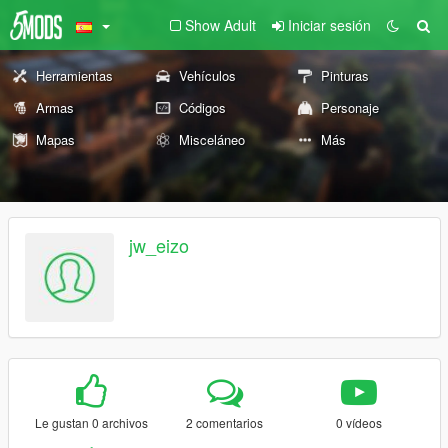
Show Adult
Iniciar sesión
Herramientas
Vehículos
Pinturas
Armas
Códigos
Personaje
Mapas
Misceláneo
Más
jw_eizo
Le gustan 0 archivos
2 comentarios
0 vídeos