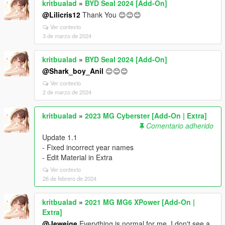
kritbualad
»
BYD Seal 2024 [Add-On]
@Lilicris12
Thank You 😊😊😊
Ver contexto
3 de marzo de 2024
kritbualad
»
BYD Seal 2024 [Add-On]
@Shark_boy_Anil
😊😊😊
Ver contexto
2 de marzo de 2024
kritbualad
»
2023 MG Cyberster [Add-On | Extra]
Comentario adherido
Update 1.1
- Fixed incorrect year names
- Edit Material in Extra
Ver contexto
26 de febrero de 2024
kritbualad
»
2021 MG MG6 XPower [Add-On |
Extra]
@Jeweige
Everything is normal for me. I don't see a