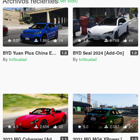
Archivos recientes
(Ver todo)
5.0
1.866
14
3.8
8.768
44
BYD Yuan Plus China Edition [Add-On]
BYD Seal 2024 [Add-On]
1.0
1.0
By
kritbualad
By
kritbualad
4.5
2.606
32
5.0
2.087
21
2023 MG Cyberster [Add-On | Extra]
2021 MG MG6 XPower [Add-On | Extra]
1.1
1.0