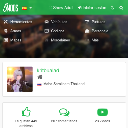
Show Adult
Iniciar sesión
Herramientas
Vehículos
Pinturas
Armas
Códigos
Personaje
Mapas
Misceláneo
Más
kritbualad
Maha Sarakham Thailand
Le gustan 449
207 comentarios
23 vídeos
archivos