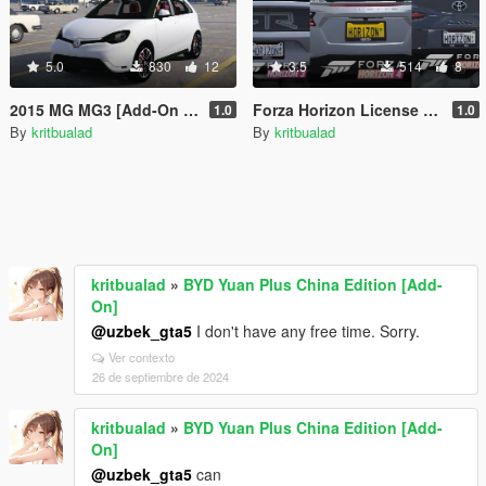
5.0
830
12
3.5
514
8
2015 MG MG3 [Add-On | LHD | Template | Livery | Extra]
Forza Horizon License Plate
1.0
1.0
By
kritbualad
By
kritbualad
kritbualad
»
BYD Yuan Plus China Edition [Add-
On]
@uzbek_gta5
I don't have any free time. Sorry.
Ver contexto
26 de septiembre de 2024
kritbualad
»
BYD Yuan Plus China Edition [Add-
On]
@uzbek_gta5
can