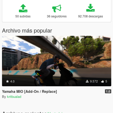
50 subidas
36 seguidores
92.708 descargas
Archivo más popular
4.0
9.572
5
Yamaha MIO [Add-On / Replace]
1.0
By
kritbualad