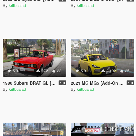
By
kritbualad
By
kritbualad
5.0
972
22
5.0
2.192
25
1980 Subaru BRAT GL [Add-On | Extra]
2021 MG MG5 [Add-On | LHD]
1.0
1.0
By
kritbualad
By
kritbualad