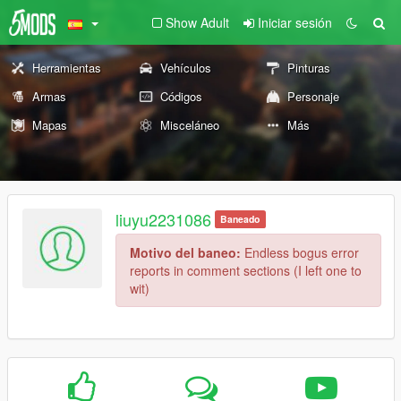
Show Adult
Iniciar sesión
Herramientas
Vehículos
Pinturas
Armas
Códigos
Personaje
Mapas
Misceláneo
Más
liuyu2231086
Baneado
Motivo del baneo:
Endless bogus error
reports in comment sections (I left one to
wit)