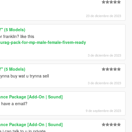
23 de diciembre de 2023
'' (5 Models)
franklin? like this
urag-pack-for-mp-male-female-fivem-ready
3 de diciembre de 2023
'' (5 Models)
ynna buy wat u trynna sell
3 de diciembre de 2023
nce Package [Add-On | Sound]
u have a email?
9 de septiembre de 2023
nce Package [Add-On | Sound]
i can talk to u in private