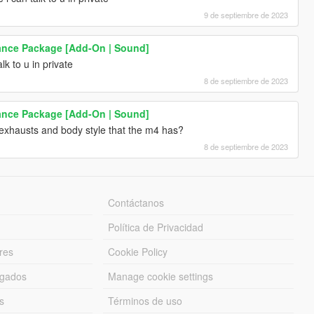
9 de septiembre de 2023
nce Package [Add-On | Sound]
lk to u in private
8 de septiembre de 2023
nce Package [Add-On | Sound]
exhausts and body style that the m4 has?
8 de septiembre de 2023
Contáctanos
Política de Privacidad
res
Cookie Policy
rgados
Manage cookie settings
s
Términos de uso