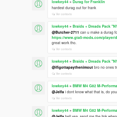
lowkey44
»
Durag for Franklin
hardest durag out for frank
Ver contexto
lowkey44
»
Braids + Dreads Pack ''NY
@Butcher-2711
can u make a durag for 
https://www.gta5-mods.com/player/d
great work tho.
Ver contexto
lowkey44
»
Braids + Dreads Pack ''NY
@ifigottapaythenimout
bro no ones tr
Ver contexto
lowkey44
»
BMW M4 G82 M-Performa
@Jelfa
i dont know what that is, do yo
Ver contexto
lowkey44
»
BMW M4 G82 M-Performa
@Jelfa
hell yea, send me the link where 