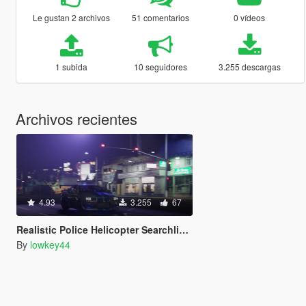
Le gustan 2 archivos
51 comentarios
0 vídeos
1 subida
10 seguidores
3.255 descargas
Archivos recientes
4.93
3.255
67
Realistic Police Helicopter Searchlight for NVE
By
lowkey44