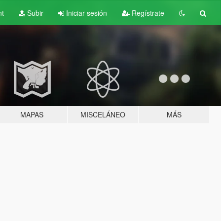
nt
Subir
Iniciar sesión
Regístrate
MAPAS
MISCELÁNEO
MÁS