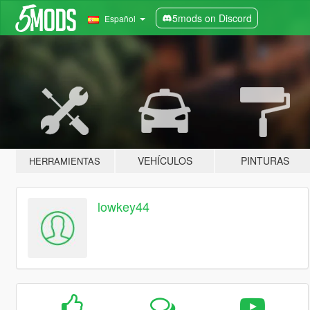
5mods on Discord
Español
VEHÍCULOS
PINTURAS
HERRAMIENTAS
lowkey44