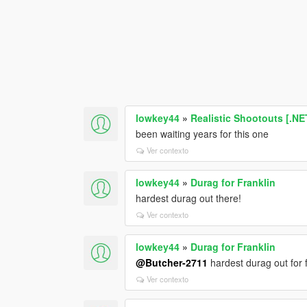
lowkey44
»
Realistic Shootouts [.NE
been waiting years for this one
Ver contexto
lowkey44
»
Durag for Franklin
hardest durag out there!
Ver contexto
lowkey44
»
Durag for Franklin
@Butcher-2711
hardest durag out for 
Ver contexto