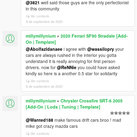
@3821
well said those guys are the only perfectionist
in this community
Ver contexto
8 de septiembre de 2020
millymillynium
»
2020 Ferrari SF90 Stradale [Add-
On | Template]
@Abolfazldanaee
i agree with
@wassilopry
your
cars are always rushed in the interior you gotta
understand it is really annoying for first person
drivers. now for
@ReNNie
you could have asked
kindly so here is a another 0.5 star for solidarity
Ver contexto
8 de septiembre de 2020
millymillynium
»
Chrysler Crossfire SRT-6 2005
[Add-On | Lods | Tuning | Template]
@Wanted188
make famous drift cars broo ! mad
mike got crazy mazda cars
Ver contexto