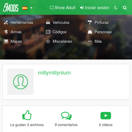
Show Adult
Iniciar sesión
Herramientas
Vehículos
Pinturas
Armas
Códigos
Personaje
Mapas
Misceláneo
Más
millymillynium
Le gustan 3 archivos
9 comentarios
0 vídeos