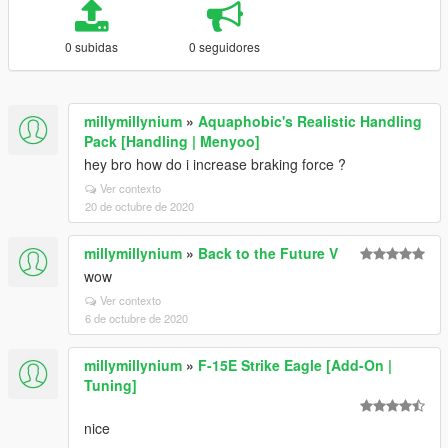
0 subidas
0 seguidores
millymillynium
»
Aquaphobic's Realistic Handling
Pack [Handling | Menyoo]
hey bro how do i increase braking force ?
Ver contexto
20 de octubre de 2020
millymillynium
»
Back to the Future V
wow
Ver contexto
6 de octubre de 2020
millymillynium
»
F-15E Strike Eagle [Add-On |
Tuning]
nice