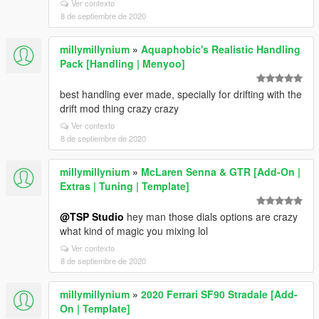
Ver contexto
8 de septiembre de 2020
millymillynium
»
Aquaphobic's Realistic Handling
Pack [Handling | Menyoo]
best handling ever made, specially for drifting with the
drift mod thing crazy crazy
Ver contexto
8 de septiembre de 2020
millymillynium
»
McLaren Senna & GTR [Add-On |
Extras | Tuning | Template]
@TSP Studio
hey man those dials options are crazy
what kind of magic you mixing lol
Ver contexto
8 de septiembre de 2020
millymillynium
»
2020 Ferrari SF90 Stradale [Add-
On | Template]