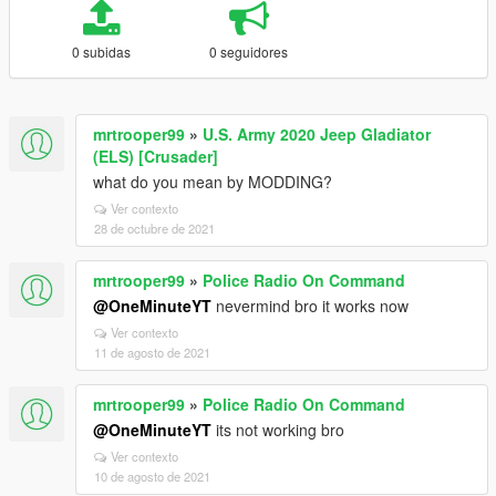
0 subidas
0 seguidores
mrtrooper99
»
U.S. Army 2020 Jeep Gladiator
(ELS) [Crusader]
what do you mean by MODDING?
Ver contexto
28 de octubre de 2021
mrtrooper99
»
Police Radio On Command
@OneMinuteYT
nevermind bro it works now
Ver contexto
11 de agosto de 2021
mrtrooper99
»
Police Radio On Command
@OneMinuteYT
its not working bro
Ver contexto
10 de agosto de 2021