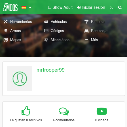
Show Adult
Iniciar sesión
Herramientas
Vehículos
Pinturas
Armas
Códigos
Personaje
Mapas
Misceláneo
Más
mrtrooper99
Le gustan 0 archivos
4 comentarios
0 vídeos