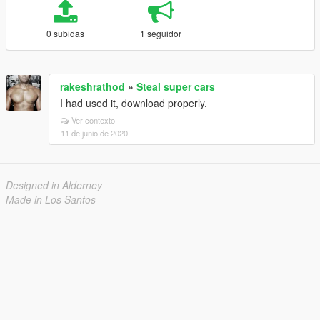
0 subidas
1 seguidor
rakeshrathod
»
Steal super cars
I had used it, download properly.
Ver contexto
11 de junio de 2020
Designed in Alderney
Made in Los Santos