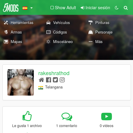
Show Adult
Iniciar sesión
Herramientas
Vehículos
Pinturas
Armas
Códigos
Personaje
Mapas
Misceláneo
Más
rakeshrathod
Telangana
Le gusta 1 archivo
1 comentario
0 vídeos