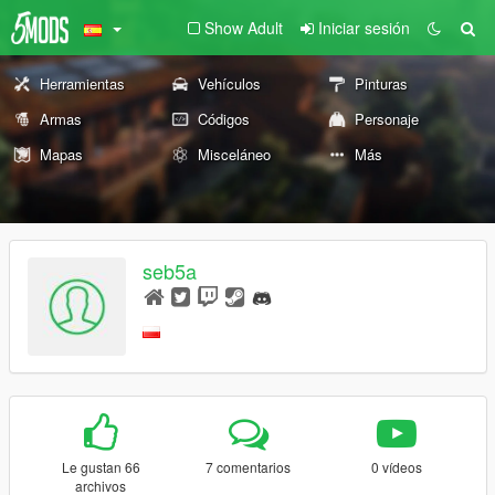
Show Adult
Iniciar sesión
Herramientas
Vehículos
Pinturas
Armas
Códigos
Personaje
Mapas
Misceláneo
Más
seb5a
Le gustan 66
7 comentarios
0 vídeos
archivos