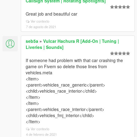
CallSign System | Rotating Spotlights]
Great job and beautiful car
Ver contexto
7 de agosto de 2021
seb5a
»
Vulcar Hachura R [Add-On | Tuning |
Liveries | Sounds]
If someone had problem with that car crashing the
game on Fivem so delete those lines from
vehicles.meta
<Item>
<parent>vehicles_race_generic</parent>
<child>vehicles_race_interior</child>
</Item>
<Item>
<parent>vehicles_race_interior</parent>
<child>vehicles_fmj_interior</child>
</Item>
Ver contexto
4 de febrero de 2021