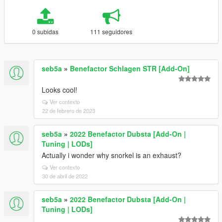
0 subidas
111 seguidores
seb5a
»
Benefactor Schlagen STR [Add-On]
Looks cool!
Ver contexto
22 de febrero de 2023
seb5a
»
2022 Benefactor Dubsta [Add-On |
Tuning | LODs]
Actually i wonder why snorkel is an exhaust?
Ver contexto
30 de abril de 2022
seb5a
»
2022 Benefactor Dubsta [Add-On |
Tuning | LODs]